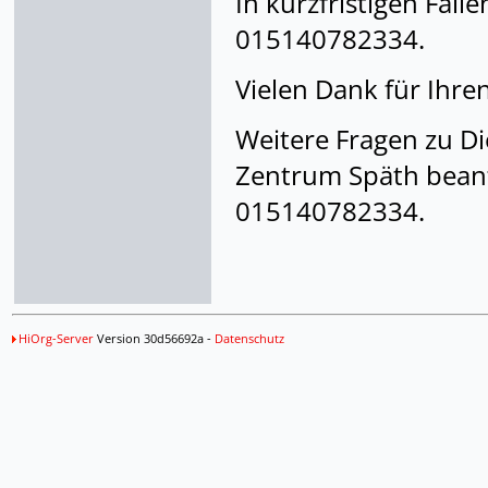
In kurzfristigen Fäll
015140782334.
Vielen Dank für Ihren
Weitere Fragen zu Di
Zentrum Späth beant
015140782334.
HiOrg-Server
Version 30d56692a -
Datenschutz