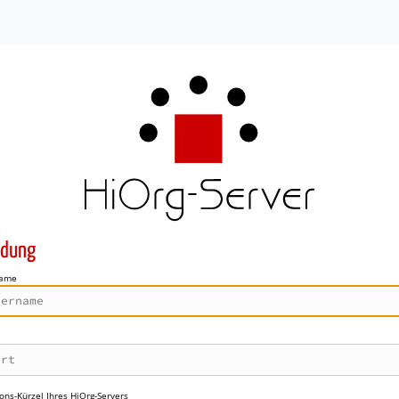
dung
name
ons-Kürzel Ihres HiOrg-Servers