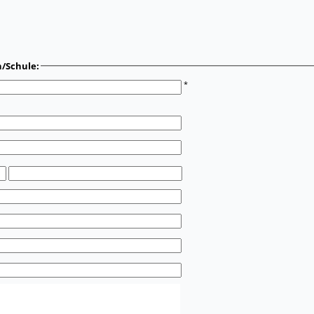
n/Schule:
*