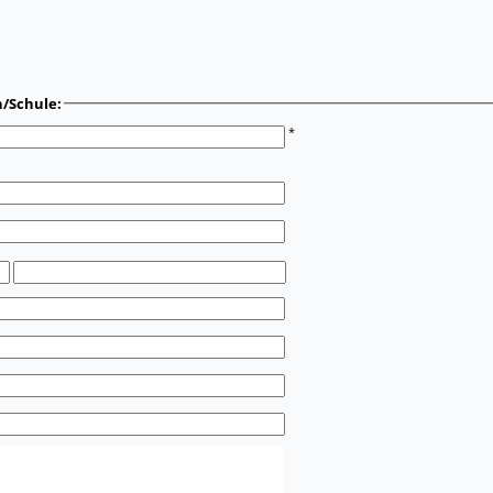
n/Schule:
*