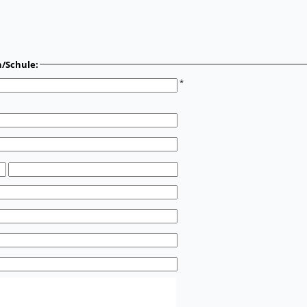
n/Schule:
*