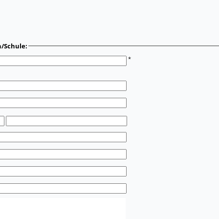
n/Schule:
*