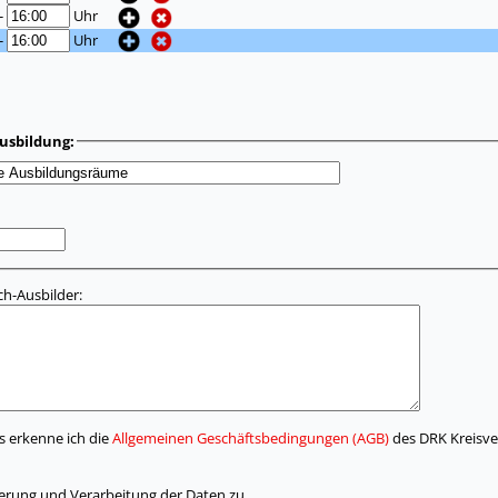
-
Uhr
-
Uhr
usbildung:
h-Ausbilder:
s erkenne ich die
Allgemeinen Geschäftsbedingungen (AGB)
des DRK Kreisver
herung und Verarbeitung der Daten zu