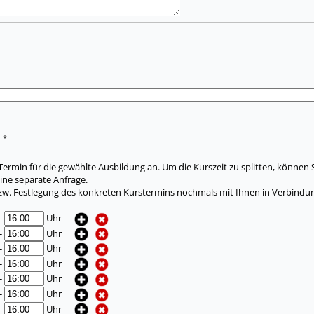
*
:
ermin für die gewählte Ausbildung an. Um die Kurszeit zu splitten, können 
ine separate Anfrage.
zw. Festlegung des konkreten Kurstermins nochmals mit Ihnen in Verbindun
-
Uhr
-
Uhr
-
Uhr
-
Uhr
-
Uhr
-
Uhr
-
Uhr