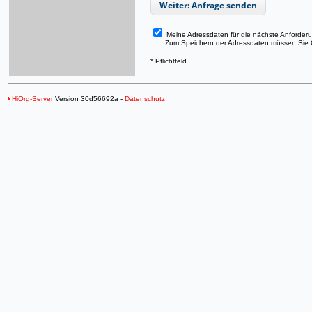
Weiter: Anfrage senden
Meine Adressdaten für die nächste Anforder
Zum Speichern der Adressdaten müssen Sie Co
* Pflichtfeld
HiOrg-Server
Version 30d56692a -
Datenschutz