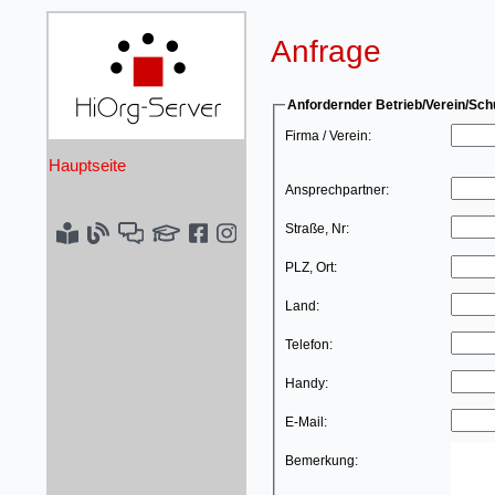
Anfrage
Anfordernder Betrieb/Verein/Sch
Firma / Verein:
Hauptseite
Ansprechpartner:
Straße, Nr:
PLZ, Ort:
Land:
Telefon:
Handy:
E-Mail:
Bemerkung: