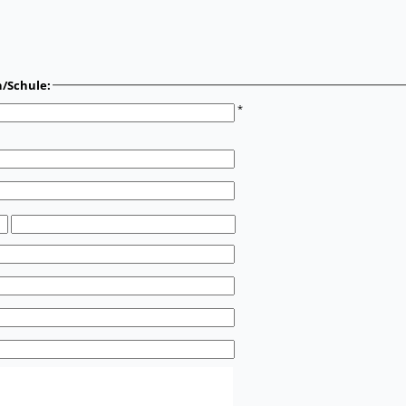
n/Schule:
*