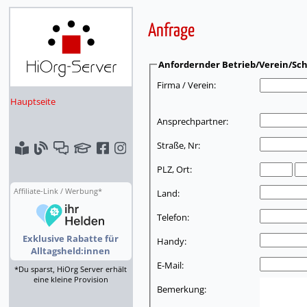
Anfrage
Anfordernder Betrieb/Verein/Sch
Firma / Verein:
Hauptseite
Ansprechpartner:
Straße, Nr:
PLZ, Ort:
Affiliate-Link / Werbung*
Land:
Telefon:
Exklusive Rabatte für
Handy:
Alltagsheld:innen
E-Mail:
*Du sparst, HiOrg Server erhält
eine kleine Provision
Bemerkung: