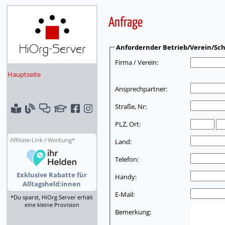
Anfrage
Anfordernder Betrieb/Verein/Sch
Firma / Verein:
Hauptseite
Ansprechpartner:
Straße, Nr:
PLZ, Ort:
Affiliate-Link / Werbung*
Land:
Telefon:
Exklusive Rabatte für
Handy:
Alltagsheld:innen
E-Mail:
*Du sparst, HiOrg Server erhält
eine kleine Provision
Bemerkung: