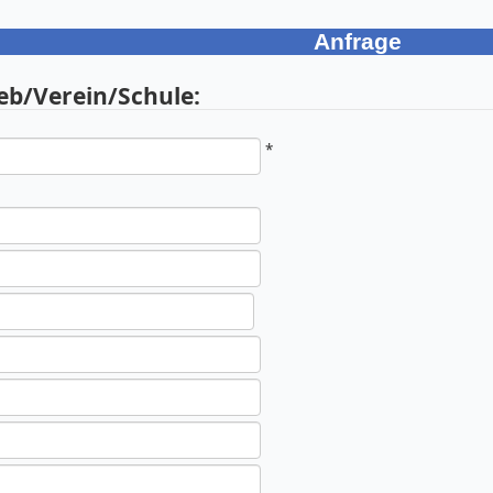
Anfrage
eb/Verein/Schule:
*