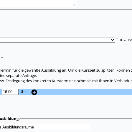
*
UE = Unt
*
:
ermin für die gewählte Ausbildung an. Um die Kurszeit zu splitten, können 
ine separate Anfrage.
zw. Festlegung des konkreten Kurstermins nochmals mit Ihnen in Verbindun
-
Uhr
usbildung: