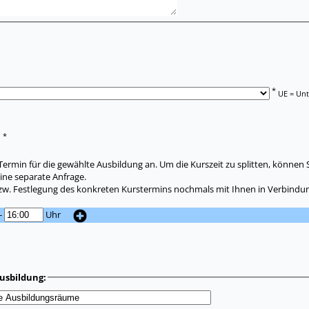
*
UE = Unt
*
:
ermin für die gewählte Ausbildung an. Um die Kurszeit zu splitten, können 
ine separate Anfrage.
zw. Festlegung des konkreten Kurstermins nochmals mit Ihnen in Verbindun
-
Uhr
usbildung: