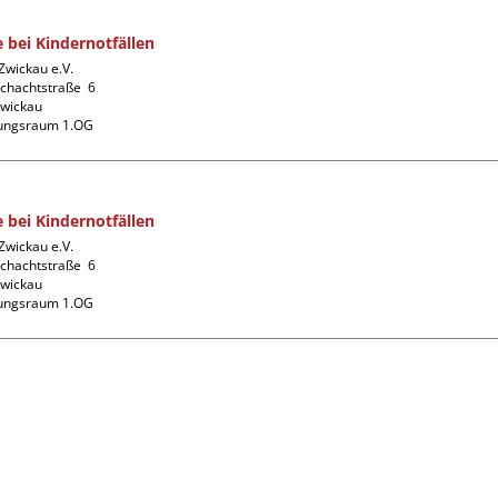
e bei Kindernotfällen
wickau e.V.

chachtstraße  6

wickau

dungsraum 1.OG
e bei Kindernotfällen
wickau e.V.

chachtstraße  6

wickau

dungsraum 1.OG