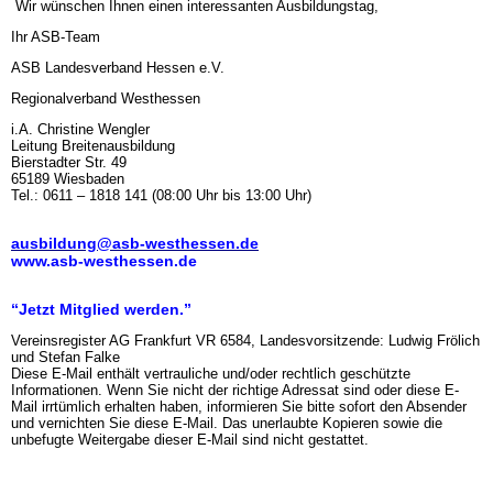
Wir wünschen Ihnen einen interessanten Ausbildungstag,
Ihr ASB-Team
ASB Landesverband Hessen e.V.
Regionalverband Westhessen
i.A. Christine Wengler
Leitung Breitenausbildung
Bierstadter Str. 49
65189 Wiesbaden
Tel.: 0611 – 1818 141 (08:00 Uhr bis 13:00 Uhr)
ausbildung@asb-westhessen.de
www.asb-westhessen.de
“Jetzt Mitglied werden.”
Vereinsregister AG Frankfurt VR 6584, Landesvorsitzende: Ludwig Frölich
und Stefan Falke
Diese E-Mail enthält vertrauliche und/oder rechtlich geschützte
Informationen. Wenn Sie nicht der richtige Adressat sind oder diese E-
Mail irrtümlich erhalten haben, informieren Sie bitte sofort den Absender
und vernichten Sie diese E-Mail. Das unerlaubte Kopieren sowie die
unbefugte Weitergabe dieser E-Mail sind nicht gestattet.