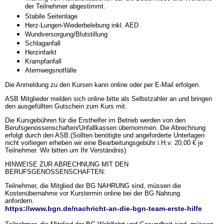
der Teilnehmer abgestimmt.
Stabile Seitenlage
Herz-Lungen-Wiederbelebung inkl. AED
Wundversorgung/
Blutstillung
Schlaganfall
Herzinfarkt
Krampfanfall
Atemwegsnotfälle
Die Anmeldung zu den Kursen kann online oder per E-Mail erfolgen.
ASB Mitglieder melden sich online bitte als Selbstzahler an und bringen
den ausgefüllten Gutschein zum Kurs mit.
Die Kursgebühren für die Ersthelfer im Betrieb werden von den
Berufsgenossenschaften/Unfallkassen übernommen. Die Abrechnung
erfolgt durch den ASB.(Sollten benötigte und angeforderte Unterlagen
nicht vorliegen erheben wir eine Bearbeitungsgebühr i.H.v. 20,00 € je
Teilnehmer. Wir bitten um Ihr Verständnis)
HINWEISE ZUR ABRECHNUNG MIT DEN
BERUFSGENOSSENSCHAFTEN:
Teilnehmer, die Mitglied der BG NAHRUNG sind, müssen die
Kostenübernahme vor Kurstermin online bei der BG Nahrung
anfordern.
https://www.bgn.de/nachricht-an-die-bgn-team-erste-hilfe