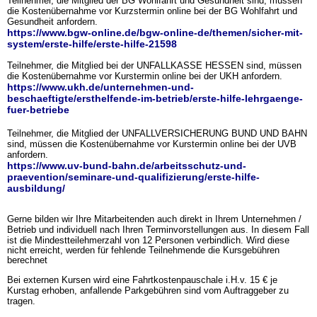
Teilnehmer, die Mitglied der BG Wohlfahrt und Gesundheit sind, müssen
die Kostenübernahme vor Kurzstermin online bei der BG Wohlfahrt und
Gesundheit anfordern.
https://www.bgw-online.de/bgw-online-de/themen/sicher-mit-
system/erste-hilfe/erste-hilfe-21598
Teilnehmer, die Mitglied bei der UNFALLKASSE HESSEN sind, müssen
die Kostenübernahme vor Kurstermin online bei der UKH anfordern.
https://www.ukh.de/unternehmen-und-
beschaeftigte/ersthelfende-im-betrieb/erste-hilfe-lehrgaenge-
fuer-betriebe
Teilnehmer, die Mitglied der UNFALLVERSICHERUNG BUND UND BAHN
sind, müssen die Kostenübernahme vor Kurstermin online bei der UVB
anfordern.
https://www.uv-bund-bahn.de/arbeitsschutz-und-
praevention/seminare-und-qualifizierung/erste-hilfe-
ausbildung/
Gerne bilden wir Ihre Mitarbeitenden auch direkt in Ihrem Unternehmen /
Betrieb und individuell nach Ihren Terminvorstellungen aus.
In diesem Fall
ist die Mindestteilehmerzahl von 12 Personen verbindlich.
Wird diese
nicht erreicht, werden für fehlende Teilnehmende die Kursgebühren
berechnet
Bei externen Kursen wird eine Fahrtkostenpauschale i.H.v. 15 € je
Kurstag erhoben, anfallende Parkgebühren sind vom Auftraggeber zu
tragen.