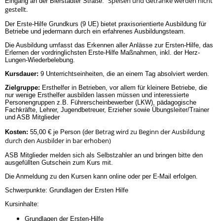
Speisen und Getränke werden nicht
Eingang an der Bierstadter Straße.
gestellt.
Der Erste-Hilfe Grundkurs (9 UE) bietet praxisorientierte Ausbildung für
Betriebe und jedermann durch ein erfahrenes Ausbildungsteam.
Die Ausbildung umfasst das Erkennen aller Anlässe zur Ersten-Hilfe, das
Erlernen der vordringlichsten Erste-Hilfe Maßnahmen, inkl. der Herz-
Lungen-Wiederbelebung.
Kursdauer:
9 Unterrichtseinheiten, die an einem Tag absolviert werden.
Zielgruppe:
Ersthelfer in Betrieben, vor allem für kleinere Betriebe, die
nur wenige Ersthelfer ausbilden lassen müssen und interessierte
Personengruppen z.B. Führerscheinbewerber (LKW), pädagogische
Fachkräfte, Lehrer, Jugendbetreuer, Erzieher sowie Übungsleiter/Trainer
und ASB Mitglieder
er Betrag wird zu Beginn der Ausbildung
Kosten:
55,00 € je Person (d
durch den Ausbilder in bar erhoben)
ASB Mitglieder melden sich als Selbstzahler an und bringen bitte den
ausgefüllten Gutschein zum Kurs mit.
Die Anmeldung zu den Kursen kann online oder per E-Mail erfolgen.
Schwerpunkte: Grundlagen der Ersten Hilfe
Kursinhalte:
Grundlagen der Ersten-Hilfe