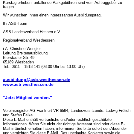
Kurstag erhoben, anfallende Parkgebühren sind vom Auftraggeber zu
tragen.
Wir wünschen Ihnen einen interessanten Ausbildungstag,
Ihr ASB-Team
ASB Landesverband Hessen e.V.
Regionalverband Westhessen
i.A. Christine Wengler
Leitung Breitenausbildung
Bierstadter Str. 49
65189 Wiesbaden
Tel.: 0611 – 1818 141 (08:00 Uhr bis 13:00 Uhr)
ausbildung@asb-westhessen.de
www.asb-westhessen.de
“Jetzt Mitglied werden.”
Vereinsregister AG Frankfurt VR 6584, Landesvorsitzende: Ludwig Frölich
und Stefan Falke
Diese E-Mail enthält vertrauliche und/oder rechtlich geschützte
Informationen. Wenn Sie nicht der richtige Adressat sind oder diese E-
Mail irrtümlich erhalten haben, informieren Sie bitte sofort den Absender
und vernichten Sie diese E-Mail. Das unerlaubte Kopieren sowie die