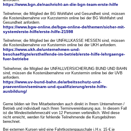
https://www.bgn.de/nachricht-an-die-bgn-team-erste-hilfe
Teilnehmer, die Mitglied der BG Wohlfahrt und Gesundheit sind, müssen
die Kostenübernahme vor Kurzstermin online bei der BG Wohlfahrt und
Gesundheit anfordern.
https://www.bgw-online.de/bgw-online-de/themen/sicher-mit-
system/erste-hilfe/erste-hilfe-21598
Teilnehmer, die Mitglied bei der UNFALLKASSE HESSEN sind, müssen
die Kostenübernahme vor Kurstermin online bei der UKH anfordern.
https://www.ukh.de/unternehmen-und-
beschaeftigte/ersthelfende-im-betrieb/erste-hilfe-lehrgaenge-
fuer-betriebe
Teilnehmer, die Mitglied der UNFALLVERSICHERUNG BUND UND BAHN
sind, müssen die Kostenübernahme vor Kurstermin online bei der UVB
anfordern.
https://www.uv-bund-bahn.de/arbeitsschutz-und-
praevention/seminare-und-qualifizierung/erste-hilfe-
ausbildung/
Gerne bilden wir Ihre Mitarbeitenden auch direkt in Ihrem Unternehmen /
Betrieb und individuell nach Ihren Terminvereinbarung aus.
In diesem Fall
ist die Mindestteilehmerzahl von 12 Personen verbindlich. Wird diese
nicht erreicht, werden für fehlende Teilnehmende die Kursgebühren
berechnet.
Bei externen Kursen wird eine Fahrtkostenpauschale i.H.v. 15 € je