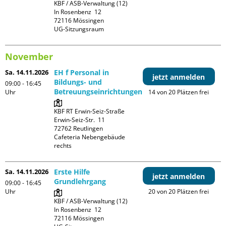
KBF / ASB-Verwaltung (12)

In Rosenbenz  12

72116 Mössingen

UG-Sitzungsraum
November
Sa. 14.11.2026
EH f Personal in
jetzt anmelden
Bildungs- und
09:00 - 16:45
Betreuungseinrichtungen
Uhr
14 von 20 Plätzen frei
KBF RT Erwin-Seiz-Straße

Erwin-Seiz-Str.  11

72762 Reutlingen

Cafeteria Nebengebäude 
rechts
Sa. 14.11.2026
Erste Hilfe
jetzt anmelden
Grundlehrgang
09:00 - 16:45
Uhr
20 von 20 Plätzen frei
KBF / ASB-Verwaltung (12)

In Rosenbenz  12

72116 Mössingen
