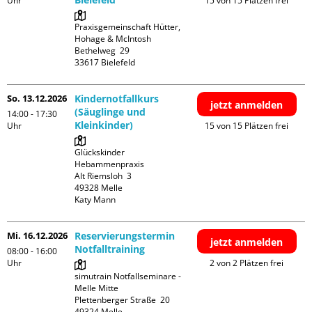
Uhr
15 von 15 Plätzen frei
Praxisgemeinschaft Hütter, 
Hohage & McIntosh

Bethelweg  29

So. 13.12.2026
Kindernotfallkurs
jetzt anmelden
(Säuglinge und
14:00 - 17:30
Kleinkinder)
Uhr
15 von 15 Plätzen frei
Glückskinder 
Hebammenpraxis

Alt Riemsloh  3

49328 Melle

Katy Mann
Mi. 16.12.2026
Reservierungstermin
jetzt anmelden
Notfalltraining
08:00 - 16:00
Uhr
2 von 2 Plätzen frei
simutrain Notfallseminare - 
Melle Mitte

Plettenberger Straße  20
