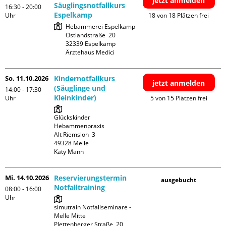
jetzt anmelden
Säuglingsnotfallkurs
16:30 - 20:00
Espelkamp
Uhr
18 von 18 Plätzen frei
Hebammerei Espelkamp

Ostlandstraße  20

32339 Espelkamp

Ärztehaus Medici
So. 11.10.2026
Kindernotfallkurs
jetzt anmelden
(Säuglinge und
14:00 - 17:30
Kleinkinder)
Uhr
5 von 15 Plätzen frei
Glückskinder 
Hebammenpraxis

Alt Riemsloh  3

49328 Melle

Katy Mann
Mi. 14.10.2026
Reservierungstermin
ausgebucht
Notfalltraining
08:00 - 16:00
Uhr
simutrain Notfallseminare - 
Melle Mitte

Plettenberger Straße  20
