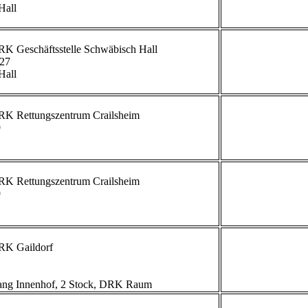
all

             
27

all

             


             


             
g Innenhof, 2 Stock, DRK Raum                        