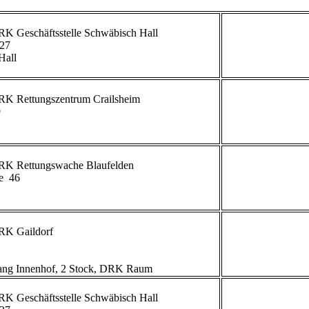
27

all

             


             
  46

             
g Innenhof, 2 Stock, DRK Raum                        