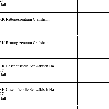
27

all

             


             


             
27

all

             
27

all

             