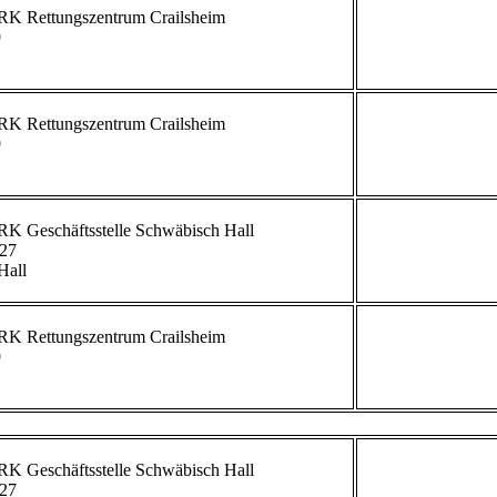


             


             
27

all

             


             
27
