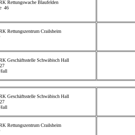
  46

             


             
27

all

             
27

all

             

