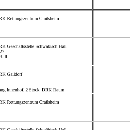
             


             
27

all

             
g Innenhof, 2 Stock, DRK Raum                        


             