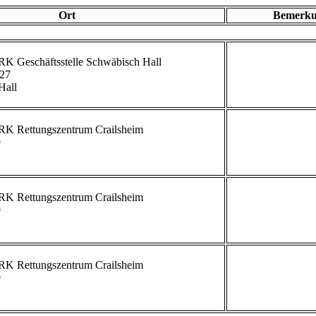
Ort
Bemerk
27

all

             


             


             


             