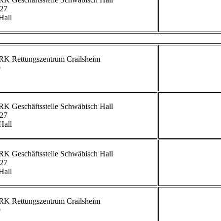
27

all

             


             
27

all

             
27

all

             

