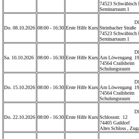
74523 Schwäbisch H
Seminarraum 1           
                            DRK Geschäftsstelle Schwäbisch Hall

Do. 08.10.2026
08:00 - 16:30
Erste Hilfe Kurs
Steinbacher Straße  
74523 Schwäbisch H
Seminarraum 1           
                            DRK Rettungszentrum Crailsheim 

Sa. 10.10.2026
08:00 - 16:30
Erste Hilfe Kurs
Am Löwengang  19
74564 Crailsheim

Schulungsraum           
                            DRK Rettungszentrum Crailsheim 

Do. 15.10.2026
08:00 - 16:30
Erste Hilfe Kurs
Am Löwengang  19
74564 Crailsheim

Schulungsraum           
                            DRK Gaildorf

Do. 22.10.2026
08:00 - 16:30
Erste Hilfe Kurs
Schlossstr.  12

74405 Gaildorf 

Altes Schloss , Zugan