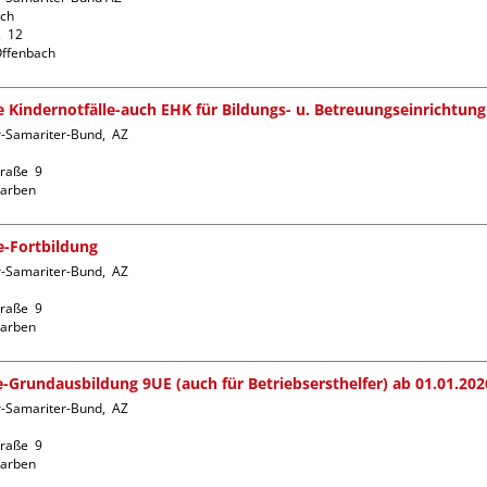
ch

  12

fe Kindernotfälle-auch EHK für Bildungs- u. Betreuungseinrichtung
-Samariter-Bund,  AZ  
raße  9

fe-Fortbildung
-Samariter-Bund,  AZ  
raße  9

fe-Grundausbildung 9UE (auch für Betriebsersthelfer) ab 01.01.202
-Samariter-Bund,  AZ  
raße  9
