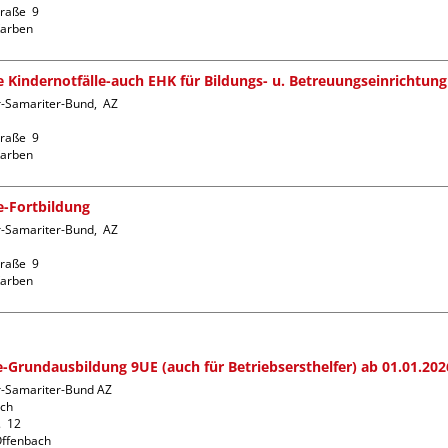
raße  9

fe Kindernotfälle-auch EHK für Bildungs- u. Betreuungseinrichtung
-Samariter-Bund,  AZ  
raße  9

fe-Fortbildung
-Samariter-Bund,  AZ  
raße  9

fe-Grundausbildung 9UE (auch für Betriebsersthelfer) ab 01.01.202
r-Samariter-Bund AZ 
ch

  12
