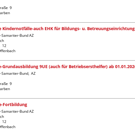
raße  9

fe Kindernotfälle-auch EHK für Bildungs- u. Betreuungseinrichtung
r-Samariter-Bund AZ 
ch

  12

fe-Grundausbildung 9UE (auch für Betriebsersthelfer) ab 01.01.202
-Samariter-Bund,  AZ  
raße  9

fe-Fortbildung
r-Samariter-Bund AZ 
ch

  12
