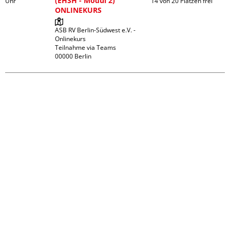
(EHSH - Modul 2)
Uhr
14 von 20 Plätzen frei
ONLINEKURS
ASB RV Berlin-Südwest e.V. - 
Onlinekurs

Teilnahme via Teams
