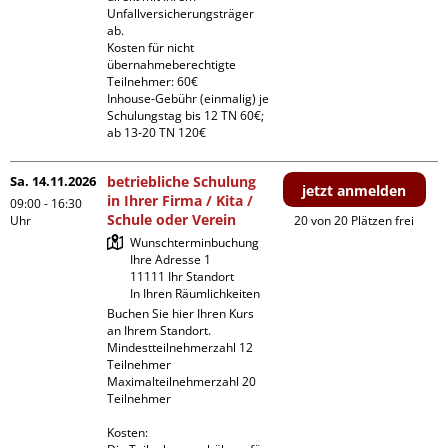
Unfallversicherungsträger 
ab.

Kosten für nicht 
übernahmeberechtigte 
Teilnehmer: 60€

Inhouse-Gebühr (einmalig) je 
Schulungstag bis 12 TN 60€; 
ab 13-20 TN 120€
Sa. 14.11.2026
betriebliche Schulung
jetzt anmelden
in Ihrer Firma / Kita /
09:00 - 16:30
Schule oder Verein
Uhr
20 von 20 Plätzen frei
Wunschterminbuchung

Ihre Adresse 1

11111 Ihr Standort

In Ihren Räumlichkeiten
Buchen Sie hier Ihren Kurs 
an Ihrem Standort.

Mindestteilnehmerzahl 12 
Teilnehmer

Maximalteilnehmerzahl 20 
Teilnehmer

Kosten:
