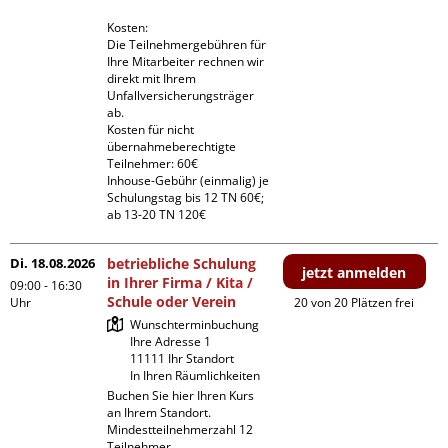
Kosten:

Die Teilnehmergebühren für 
Ihre Mitarbeiter rechnen wir 
direkt mit Ihrem 
Unfallversicherungsträger 
ab.

Kosten für nicht 
übernahmeberechtigte 
Teilnehmer: 60€

Inhouse-Gebühr (einmalig) je 
Schulungstag bis 12 TN 60€; 
ab 13-20 TN 120€
Di. 18.08.2026
betriebliche Schulung
jetzt anmelden
in Ihrer Firma / Kita /
09:00 - 16:30
Schule oder Verein
Uhr
20 von 20 Plätzen frei
Wunschterminbuchung

Ihre Adresse 1

11111 Ihr Standort

In Ihren Räumlichkeiten
Buchen Sie hier Ihren Kurs 
an Ihrem Standort.

Mindestteilnehmerzahl 12 
Teilnehmer
