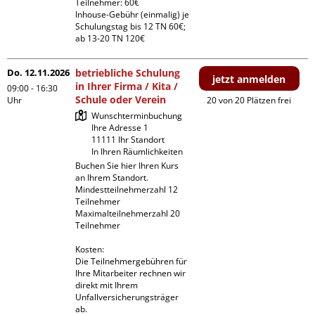
Teilnehmer: 60€

Inhouse-Gebühr (einmalig) je 
Schulungstag bis 12 TN 60€; 
ab 13-20 TN 120€
Do. 12.11.2026
betriebliche Schulung
jetzt anmelden
in Ihrer Firma / Kita /
09:00 - 16:30
Schule oder Verein
Uhr
20 von 20 Plätzen frei
Wunschterminbuchung

Ihre Adresse 1

11111 Ihr Standort

In Ihren Räumlichkeiten
Buchen Sie hier Ihren Kurs 
an Ihrem Standort.

Mindestteilnehmerzahl 12 
Teilnehmer

Maximalteilnehmerzahl 20 
Teilnehmer

Kosten:

Die Teilnehmergebühren für 
Ihre Mitarbeiter rechnen wir 
direkt mit Ihrem 
Unfallversicherungsträger 
ab.
