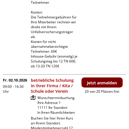
Teilnehmer

Kosten:

Die Teilnehmergebühren für 
Ihre Mitarbeiter rechnen wir 
direkt mit Ihrem 
Unfallversicherungsträger 
ab.

Kosten für nicht 
übernahmeberechtigte 
Teilnehmer: 60€

Inhouse-Gebühr (einmalig) je 
Schulungstag bis 12 TN 60€; 
ab 13-20 TN 120€
Fr. 02.10.2026
betriebliche Schulung
jetzt anmelden
in Ihrer Firma / Kita /
09:00 - 16:30
Schule oder Verein
Uhr
20 von 20 Plätzen frei
Wunschterminbuchung

Ihre Adresse 1

11111 Ihr Standort

In Ihren Räumlichkeiten
Buchen Sie hier Ihren Kurs 
an Ihrem Standort.

Mindestteilnehmerzahl 12 