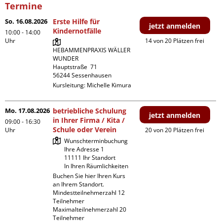
Termine
So. 16.08.2026
Erste Hilfe für
jetzt anmelden
Kindernotfälle
10:00 - 14:00
Uhr
14 von 20 Plätzen frei
HEBAMMENPRAXIS WÄLLER 
WUNDER

Hauptstraße  71

Kursleitung:
Michelle Kimura
Mo. 17.08.2026
betriebliche Schulung
jetzt anmelden
in Ihrer Firma / Kita /
09:00 - 16:30
Schule oder Verein
Uhr
20 von 20 Plätzen frei
Wunschterminbuchung

Ihre Adresse 1

11111 Ihr Standort

In Ihren Räumlichkeiten
Buchen Sie hier Ihren Kurs 
an Ihrem Standort.

Mindestteilnehmerzahl 12 
Teilnehmer

Maximalteilnehmerzahl 20 
Teilnehmer
