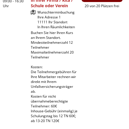
in Ihrer Firma / Kita /
09:00 - 16:30
Schule oder Verein
Uhr
20 von 20 Plätzen frei
Wunschterminbuchung

Ihre Adresse 1

11111 Ihr Standort

In Ihren Räumlichkeiten
Buchen Sie hier Ihren Kurs 
an Ihrem Standort.

Mindestteilnehmerzahl 12 
Teilnehmer

Maximalteilnehmerzahl 20 
Teilnehmer

Kosten:

Die Teilnehmergebühren für 
Ihre Mitarbeiter rechnen wir 
direkt mit Ihrem 
Unfallversicherungsträger 
ab.

Kosten für nicht 
übernahmeberechtigte 
Teilnehmer: 60€

Inhouse-Gebühr (einmalig) je 
Schulungstag bis 12 TN 60€; 
ab 13-20 TN 120€