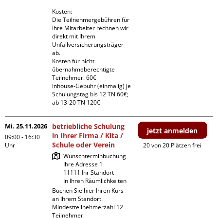
Kosten:

Die Teilnehmergebühren für 
Ihre Mitarbeiter rechnen wir 
direkt mit Ihrem 
Unfallversicherungsträger 
ab.

Kosten für nicht 
übernahmeberechtigte 
Teilnehmer: 60€

Inhouse-Gebühr (einmalig) je 
Schulungstag bis 12 TN 60€; 
ab 13-20 TN 120€
Mi. 25.11.2026
betriebliche Schulung
jetzt anmelden
in Ihrer Firma / Kita /
09:00 - 16:30
Schule oder Verein
Uhr
20 von 20 Plätzen frei
Wunschterminbuchung

Ihre Adresse 1

11111 Ihr Standort

In Ihren Räumlichkeiten
Buchen Sie hier Ihren Kurs 
an Ihrem Standort.

Mindestteilnehmerzahl 12 
Teilnehmer
