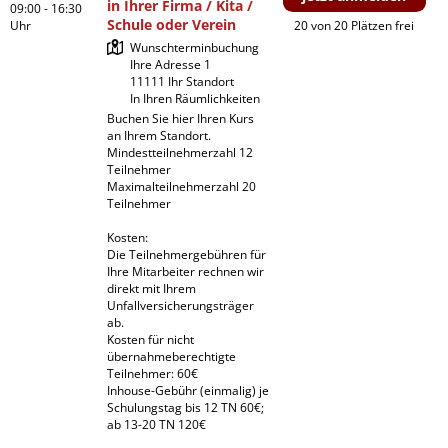
in Ihrer Firma / Kita /
09:00 - 16:30
Schule oder Verein
Uhr
20 von 20 Plätzen frei
Wunschterminbuchung

Ihre Adresse 1

11111 Ihr Standort

In Ihren Räumlichkeiten
Buchen Sie hier Ihren Kurs 
an Ihrem Standort.

Mindestteilnehmerzahl 12 
Teilnehmer

Maximalteilnehmerzahl 20 
Teilnehmer

Kosten:

Die Teilnehmergebühren für 
Ihre Mitarbeiter rechnen wir 
direkt mit Ihrem 
Unfallversicherungsträger 
ab.

Kosten für nicht 
übernahmeberechtigte 
Teilnehmer: 60€

Inhouse-Gebühr (einmalig) je 
Schulungstag bis 12 TN 60€; 
ab 13-20 TN 120€