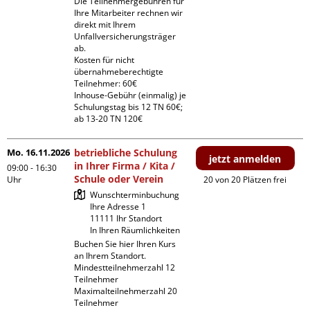
Die Teilnehmergebühren für 
Ihre Mitarbeiter rechnen wir 
direkt mit Ihrem 
Unfallversicherungsträger 
ab.

Kosten für nicht 
übernahmeberechtigte 
Teilnehmer: 60€

Inhouse-Gebühr (einmalig) je 
Schulungstag bis 12 TN 60€; 
ab 13-20 TN 120€
Mo. 16.11.2026
betriebliche Schulung
jetzt anmelden
in Ihrer Firma / Kita /
09:00 - 16:30
Schule oder Verein
Uhr
20 von 20 Plätzen frei
Wunschterminbuchung

Ihre Adresse 1

11111 Ihr Standort

In Ihren Räumlichkeiten
Buchen Sie hier Ihren Kurs 
an Ihrem Standort.

Mindestteilnehmerzahl 12 
Teilnehmer

Maximalteilnehmerzahl 20 
Teilnehmer
