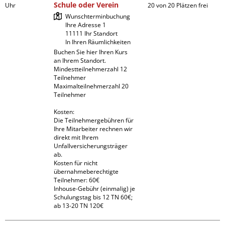
Schule oder Verein
Uhr
20 von 20 Plätzen frei
Wunschterminbuchung

Ihre Adresse 1

11111 Ihr Standort

In Ihren Räumlichkeiten
Buchen Sie hier Ihren Kurs 
an Ihrem Standort.

Mindestteilnehmerzahl 12 
Teilnehmer

Maximalteilnehmerzahl 20 
Teilnehmer

Kosten:

Die Teilnehmergebühren für 
Ihre Mitarbeiter rechnen wir 
direkt mit Ihrem 
Unfallversicherungsträger 
ab.

Kosten für nicht 
übernahmeberechtigte 
Teilnehmer: 60€

Inhouse-Gebühr (einmalig) je 
Schulungstag bis 12 TN 60€; 
ab 13-20 TN 120€