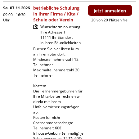
Sa. 07.11.2026
betriebliche Schulung
jetzt anmelden
in Ihrer Firma / Kita /
09:00 - 16:30
Schule oder Verein
Uhr
20 von 20 Plätzen frei
Wunschterminbuchung

Ihre Adresse 1

11111 Ihr Standort

In Ihren Räumlichkeiten
Buchen Sie hier Ihren Kurs 
an Ihrem Standort.

Mindestteilnehmerzahl 12 
Teilnehmer

Maximalteilnehmerzahl 20 
Teilnehmer

Kosten:

Die Teilnehmergebühren für 
Ihre Mitarbeiter rechnen wir 
direkt mit Ihrem 
Unfallversicherungsträger 
ab.

Kosten für nicht 
übernahmeberechtigte 
Teilnehmer: 60€

Inhouse-Gebühr (einmalig) je 
Schulungstag bis 12 TN 60€; 