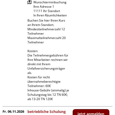
Wunschterminbuchung

Ihre Adresse 1

11111 Ihr Standort

In Ihren Räumlichkeiten
Buchen Sie hier Ihren Kurs 
an Ihrem Standort.

Mindestteilnehmerzahl 12 
Teilnehmer

Maximalteilnehmerzahl 20 
Teilnehmer

Kosten:

Die Teilnehmergebühren für 
Ihre Mitarbeiter rechnen wir 
direkt mit Ihrem 
Unfallversicherungsträger 
ab.

Kosten für nicht 
übernahmeberechtigte 
Teilnehmer: 60€

Inhouse-Gebühr (einmalig) je 
Schulungstag bis 12 TN 60€; 
ab 13-20 TN 120€
Fr. 06.11.2026
betriebliche Schulung
jetzt anmelden