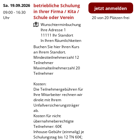
Sa. 19.09.2026
betriebliche Schulung
jetzt anmelden
in Ihrer Firma / Kita /
09:00 - 16:30
Schule oder Verein
Uhr
20 von 20 Plätzen frei
Wunschterminbuchung

Ihre Adresse 1

11111 Ihr Standort

In Ihren Räumlichkeiten
Buchen Sie hier Ihren Kurs 
an Ihrem Standort.

Mindestteilnehmerzahl 12 
Teilnehmer

Maximalteilnehmerzahl 20 
Teilnehmer

Kosten:

Die Teilnehmergebühren für 
Ihre Mitarbeiter rechnen wir 
direkt mit Ihrem 
Unfallversicherungsträger 
ab.

Kosten für nicht 
übernahmeberechtigte 
Teilnehmer: 60€

Inhouse-Gebühr (einmalig) je 
Schulungstag bis 12 TN 60€; 