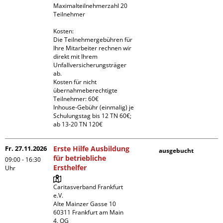
Maximalteilnehmerzahl 20 
Teilnehmer

Kosten:

Die Teilnehmergebühren für 
Ihre Mitarbeiter rechnen wir 
direkt mit Ihrem 
Unfallversicherungsträger 
ab.

Kosten für nicht 
übernahmeberechtigte 
Teilnehmer: 60€

Inhouse-Gebühr (einmalig) je 
Schulungstag bis 12 TN 60€; 
ab 13-20 TN 120€
Fr. 27.11.2026
Erste Hilfe Ausbildung
ausgebucht
für betriebliche
09:00 - 16:30
Ersthelfer
Uhr
Caritasverband Frankfurt 
e.V. 

Alte Mainzer Gasse 10

60311 Frankfurt am Main

4. OG