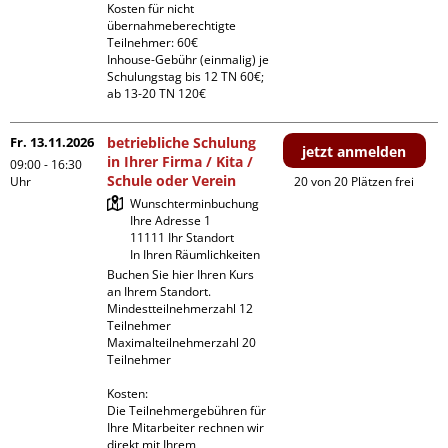
Kosten für nicht 
übernahmeberechtigte 
Teilnehmer: 60€

Inhouse-Gebühr (einmalig) je 
Schulungstag bis 12 TN 60€; 
ab 13-20 TN 120€
Fr. 13.11.2026
betriebliche Schulung
jetzt anmelden
in Ihrer Firma / Kita /
09:00 - 16:30
Schule oder Verein
Uhr
20 von 20 Plätzen frei
Wunschterminbuchung

Ihre Adresse 1

11111 Ihr Standort

In Ihren Räumlichkeiten
Buchen Sie hier Ihren Kurs 
an Ihrem Standort.

Mindestteilnehmerzahl 12 
Teilnehmer

Maximalteilnehmerzahl 20 
Teilnehmer

Kosten:

Die Teilnehmergebühren für 
Ihre Mitarbeiter rechnen wir 
direkt mit Ihrem 