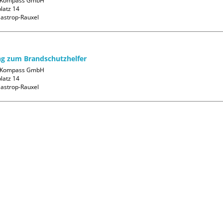
-Kompass GmbH

atz 14

g zum Brandschutzhelfer
-Kompass GmbH

atz 14
