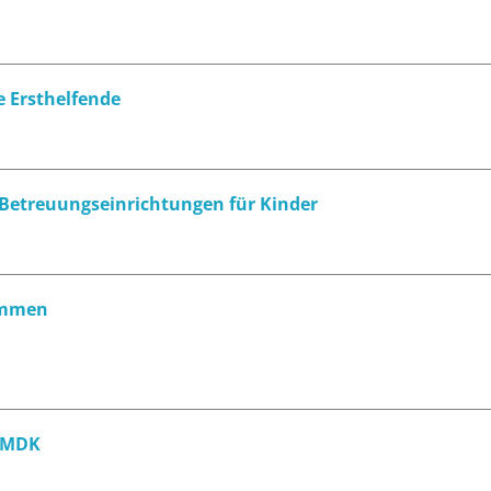
he Ersthelfende
d Betreuungseinrichtungen für Kinder
bammen
h MDK