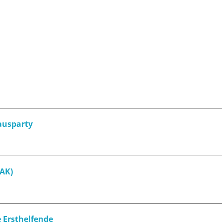
Hausparty
DAK)
e Ersthelfende