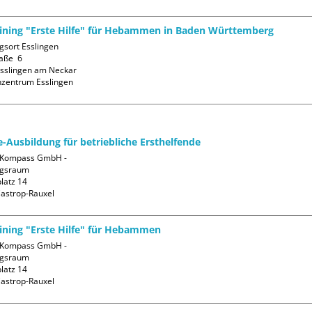
aining "Erste Hilfe" für Hebammen in Baden Württemberg
sort Esslingen

ße  6

sslingen am Neckar

nzentrum Esslingen
fe-Ausbildung für betriebliche Ersthelfende
Kompass GmbH - 
gsraum

atz 14

aining "Erste Hilfe" für Hebammen
Kompass GmbH - 
gsraum

atz 14
