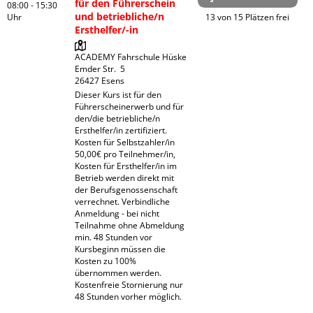
für den Führerschein
08:00 - 15:30
und betriebliche/n
Uhr
13 von 15 Plätzen frei
Ersthelfer/-in
ACADEMY Fahrschule Hüske

Emder Str.  5

Dieser Kurs ist für den 
Führerscheinerwerb und für 
den/die betriebliche/n 
Ersthelfer/in zertifiziert. 
Kosten für Selbstzahler/in 
50,00€ pro Teilnehmer/in, 
Kosten für Ersthelfer/in im 
Betrieb werden direkt mit 
der Berufsgenossenschaft 
verrechnet. Verbindliche 
Anmeldung - bei nicht 
Teilnahme ohne Abmeldung 
min. 48 Stunden vor 
Kursbeginn müssen die 
Kosten zu 100% 
übernommen werden. 
Kostenfreie Stornierung nur 
48 Stunden vorher möglich.