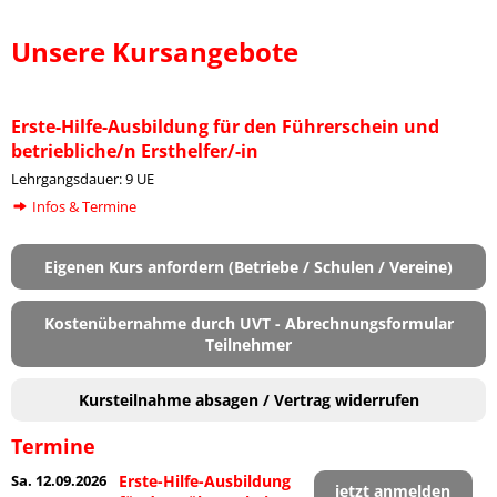
Unsere Kursangebote
Erste-Hilfe-Ausbildung für den Führerschein und
betriebliche/n Ersthelfer/-in
Lehrgangsdauer: 9 UE
Infos & Termine
Eigenen Kurs anfordern (Betriebe / Schulen / Vereine)
Kostenübernahme durch UVT - Abrechnungsformular
Teilnehmer
Kursteilnahme absagen / Vertrag widerrufen
Termine
Sa. 12.09.2026
Erste-Hilfe-Ausbildung
jetzt anmelden