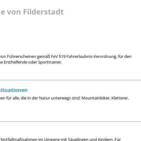
e von Filderstadt
 von Führerscheinen gemäß FeV §19 Fahrerlaubnis-Verordnung, für den
che Ersthelfende oder Sporttrainer.
situationen
nen für alle, die in der Natur unterwegs sind: Mountainbiker, Kletterer,
sten Notfallmaßnahmen im Umgang mit Säuglingen und Kindern. Für