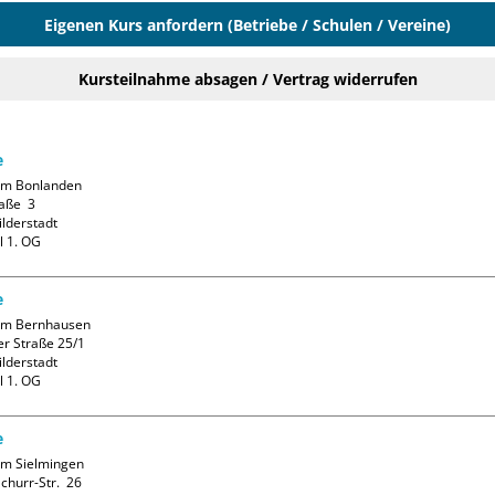
Eigenen Kurs anfordern (Betriebe / Schulen / Vereine)
Kursteilnahme absagen / Vertrag widerrufen
e
m Bonlanden

aße  3

lderstadt

l 1. OG
e
m Bernhausen

r Straße 25/1

lderstadt

l 1. OG
e
m Sielmingen

hurr-Str.  26
