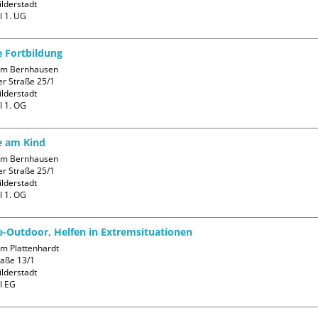
lderstadt

l 1. UG
e Fortbildung
m Bernhausen

r Straße 25/1

lderstadt

l 1. OG
fe am Kind
m Bernhausen

r Straße 25/1

lderstadt

l 1. OG
fe-Outdoor, Helfen in Extremsituationen
m Plattenhardt

aße 13/1

lderstadt

l EG