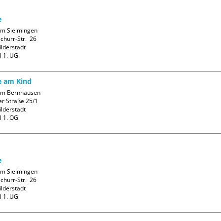
e
m Sielmingen

hurr-Str.  26

lderstadt

l 1. UG
fe am Kind
m Bernhausen

r Straße 25/1

lderstadt

l 1. OG
e
m Sielmingen

hurr-Str.  26

lderstadt

l 1. UG