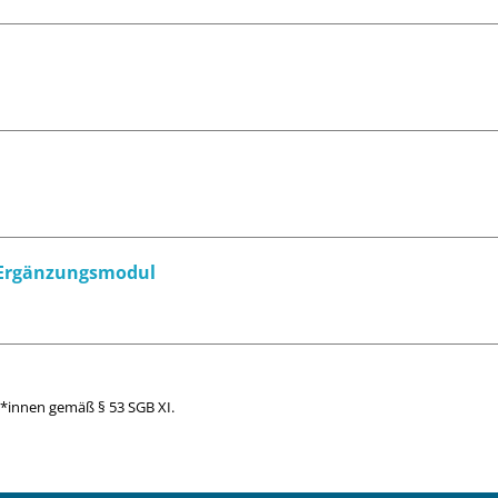
n Ergänzungsmodul
nt*innen gemäß § 53 SGB XI.