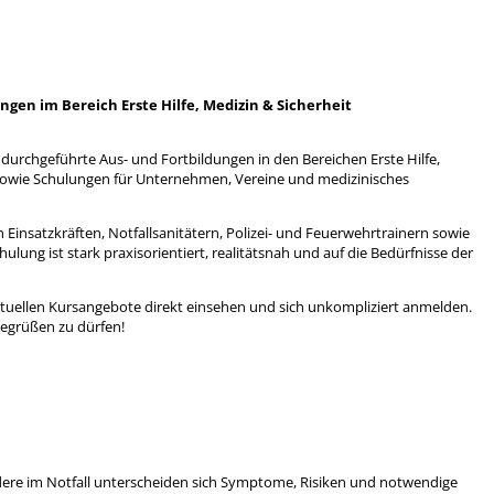
gen im Bereich Erste Hilfe, Medizin & Sicherheit
l durchgeführte Aus- und Fortbildungen in den Bereichen Erste Hilfe,
in sowie Schulungen für Unternehmen, Vereine und medizinisches
Einsatzkräften, Notfallsanitätern, Polizei- und Feuerwehrtrainern sowie
lung ist stark praxisorientiert, realitätsnah und auf die Bedürfnisse der
ktuellen Kursangebote direkt einsehen und sich unkompliziert anmelden.
begrüßen zu dürfen!
dere im Notfall unterscheiden sich Symptome, Risiken und notwendige