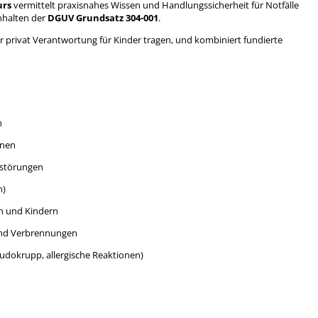
urs
vermittelt praxisnahes Wissen und Handlungssicherheit für Notfälle
Inhalten der
DGUV Grundsatz 304-001
.
der privat Verantwortung für Kinder tragen, und kombiniert fundierte
n
onen
mstörungen
n)
n und Kindern
und Verbrennungen
eudokrupp, allergische Reaktionen)