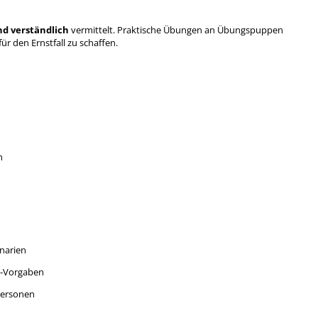
nd verständlich
vermittelt. Praktische Übungen an Übungspuppen
r den Ernstfall zu schaffen.
n
enarien
V-Vorgaben
personen