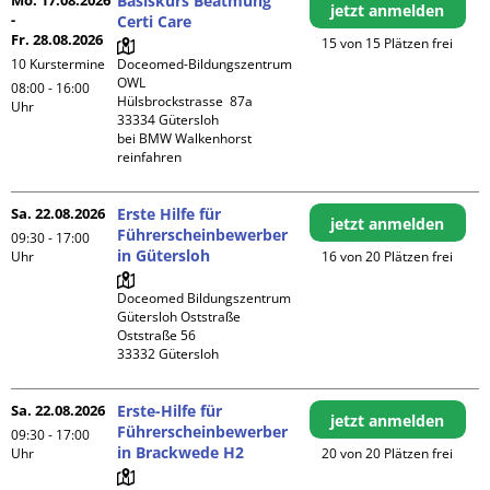
Mo. 17.08.2026
Basiskurs Beatmung
jetzt anmelden
-
Certi Care
Fr. 28.08.2026
15 von 15 Plätzen frei
10 Kurstermine
Doceomed-Bildungszentrum 
OWL

08:00 - 16:00
Hülsbrockstrasse  87a

Uhr
33334 Gütersloh

bei BMW Walkenhorst 
reinfahren
Sa. 22.08.2026
Erste Hilfe für
jetzt anmelden
Führerscheinbewerber
09:30 - 17:00
in Gütersloh
Uhr
16 von 20 Plätzen frei
Doceomed Bildungszentrum 
Gütersloh Oststraße

Oststraße 56

Sa. 22.08.2026
Erste-Hilfe für
jetzt anmelden
Führerscheinbewerber
09:30 - 17:00
in Brackwede H2
Uhr
20 von 20 Plätzen frei