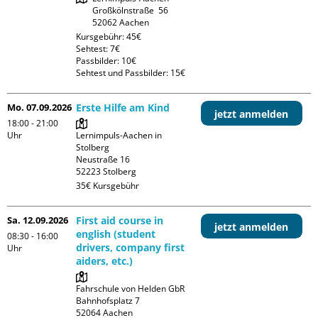
Großkölnstraße  56

Kursgebühr: 45€

Sehtest: 7€

Passbilder: 10€

Sehtest und Passbilder: 15€
Mo. 07.09.2026
Erste Hilfe am Kind
jetzt anmelden
18:00 - 21:00
Uhr
Lernimpuls-Aachen in 
Stolberg

Neustraße 16

35€ Kursgebühr
Sa. 12.09.2026
First aid course in
jetzt anmelden
english (student
08:30 - 16:00
drivers, company first
Uhr
aiders, etc.)
Fahrschule von Helden GbR

Bahnhofsplatz 7
