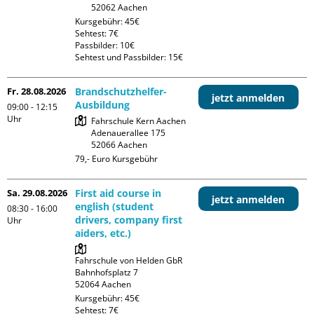
Kursgebühr: 45€

Sehtest: 7€

Passbilder: 10€

Sehtest und Passbilder: 15€
Fr. 28.08.2026
Brandschutzhelfer-
jetzt anmelden
Ausbildung
09:00 - 12:15
Uhr
Fahrschule Kern Aachen

Adenauerallee 175

79,- Euro Kursgebühr
Sa. 29.08.2026
First aid course in
jetzt anmelden
english (student
08:30 - 16:00
drivers, company first
Uhr
aiders, etc.)
Fahrschule von Helden GbR

Bahnhofsplatz 7

Kursgebühr: 45€

Sehtest: 7€
