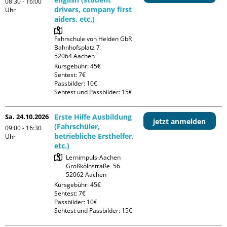
08:30 - 16:00
drivers, company first
Uhr
aiders, etc.)
Fahrschule von Helden GbR

Bahnhofsplatz 7

Kursgebühr: 45€

Sehtest: 7€

Passbilder: 10€

Sehtest und Passbilder: 15€
Sa. 24.10.2026
Erste Hilfe Ausbildung
jetzt anmelden
(Fahrschüler,
09:00 - 16:30
betriebliche Ersthelfer,
Uhr
etc.)
Lernimpuls-Aachen

Großkölnstraße  56

Kursgebühr: 45€

Sehtest: 7€

Passbilder: 10€

Sehtest und Passbilder: 15€