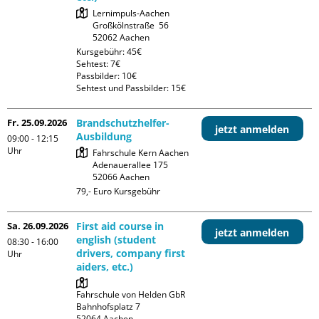
Lernimpuls-Aachen

Großkölnstraße  56

Kursgebühr: 45€

Sehtest: 7€

Passbilder: 10€

Sehtest und Passbilder: 15€
Fr. 25.09.2026
Brandschutzhelfer-
jetzt anmelden
Ausbildung
09:00 - 12:15
Uhr
Fahrschule Kern Aachen

Adenauerallee 175

79,- Euro Kursgebühr
Sa. 26.09.2026
First aid course in
jetzt anmelden
english (student
08:30 - 16:00
drivers, company first
Uhr
aiders, etc.)
Fahrschule von Helden GbR

Bahnhofsplatz 7
