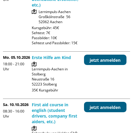
etc.)
Lernimpuls-Aachen

Großkölnstraße  56

Kursgebühr: 45€

Sehtest: 7€

Passbilder: 10€

Sehtest und Passbilder: 15€
Mo. 05.10.2026
Erste Hilfe am Kind
jetzt anmelden
18:00 - 21:00
Uhr
Lernimpuls-Aachen in 
Stolberg

Neustraße 16

35€ Kursgebühr
Sa. 10.10.2026
First aid course in
jetzt anmelden
english (student
08:30 - 16:00
drivers, company first
Uhr
aiders, etc.)