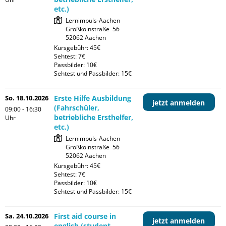
etc.)
Lernimpuls-Aachen

Großkölnstraße  56

Kursgebühr: 45€

Sehtest: 7€

Passbilder: 10€

Sehtest und Passbilder: 15€
So. 18.10.2026
Erste Hilfe Ausbildung
jetzt anmelden
(Fahrschüler,
09:00 - 16:30
betriebliche Ersthelfer,
Uhr
etc.)
Lernimpuls-Aachen

Großkölnstraße  56

Kursgebühr: 45€

Sehtest: 7€

Passbilder: 10€

Sehtest und Passbilder: 15€
Sa. 24.10.2026
First aid course in
jetzt anmelden
english (student