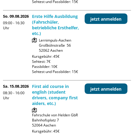
Sehtest und Passbilder: 15€
So. 09.08.2026
Erste Hilfe Ausbildung
jetzt anmelden
(Fahrschüler,
09:00 - 16:30
betriebliche Ersthelfer,
Uhr
etc.)
Lernimpuls-Aachen

Großkölnstraße  56

Kursgebühr: 45€

Sehtest: 7€

Passbilder: 10€

Sehtest und Passbilder: 15€
Sa. 15.08.2026
First aid course in
jetzt anmelden
english (student
08:30 - 16:00
drivers, company first
Uhr
aiders, etc.)
Fahrschule von Helden GbR

Bahnhofsplatz 7

Kursgebühr: 45€
