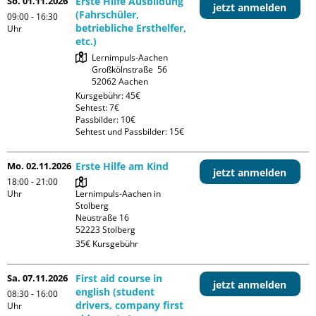
So. 01.11.2026
Erste Hilfe Ausbildung
jetzt anmelden
(Fahrschüler,
09:00 - 16:30
betriebliche Ersthelfer,
Uhr
etc.)
Lernimpuls-Aachen

Großkölnstraße  56

Kursgebühr: 45€

Sehtest: 7€

Passbilder: 10€

Sehtest und Passbilder: 15€
Mo. 02.11.2026
Erste Hilfe am Kind
jetzt anmelden
18:00 - 21:00
Uhr
Lernimpuls-Aachen in 
Stolberg

Neustraße 16

35€ Kursgebühr
Sa. 07.11.2026
First aid course in
jetzt anmelden
english (student
08:30 - 16:00
drivers, company first
Uhr