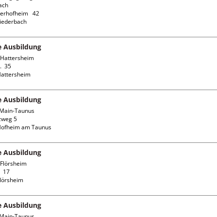
ch

erhofheim   42

fe Ausbildung
Hattersheim

  35

fe Ausbildung
Main-Taunus

weg 5

fe Ausbildung
Flörsheim

 17

fe Ausbildung
Main-Taunus
