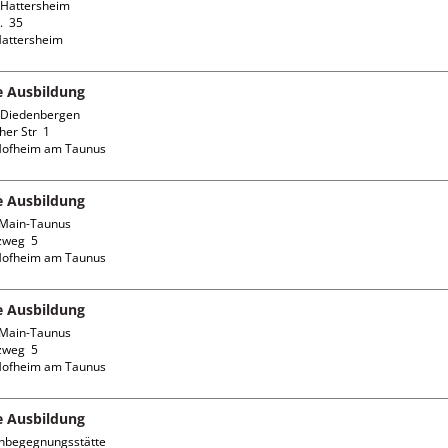
Hattersheim

  35

fe Ausbildung
Diedenbergen

er Str  1

fe Ausbildung
Main-Taunus

weg  5

fe Ausbildung
Main-Taunus

weg  5

fe Ausbildung
nbegegnungsstätte 