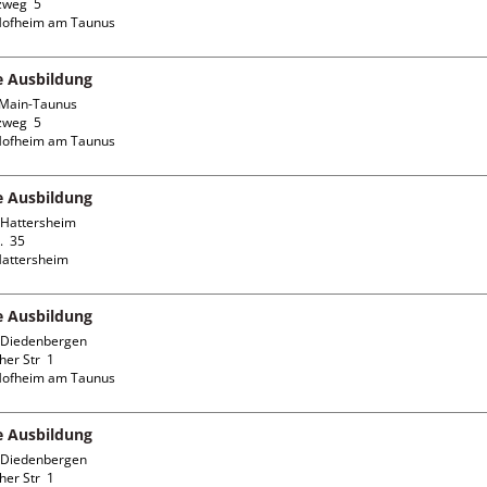
weg  5

fe Ausbildung
Main-Taunus

weg  5

fe Ausbildung
Hattersheim

  35

fe Ausbildung
Diedenbergen

er Str  1

fe Ausbildung
Diedenbergen

er Str  1
