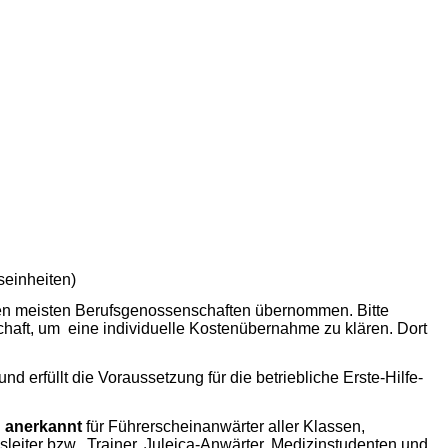
seinheiten)
en meisten Berufsgenossenschaften übernommen. Bitte
haft, um eine individuelle Kostenübernahme zu klären. Dort
und erfüllt die Voraussetzung für die betriebliche Erste-Hilfe-
d anerkannt
für Führerscheinanwärter aller Klassen,
gsleiter bzw. Trainer, Juleica-Anwärter, Medizinstudenten und