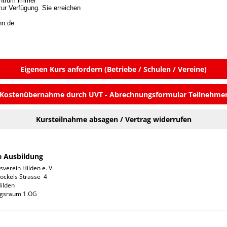
ntrum immer

ur Verfügung. Sie erreichen

nn.de 
Eigenen Kurs anfordern (Betriebe / Schulen / Vereine)
Kostenübernahme durch UVT - Abrechnungsformular Teilnehme
Kursteilnahme absagen / Vertrag widerrufen
fe Ausbildung
verein Hilden e. V.

ckels Strasse  4

ilden

ngsraum 1.OG