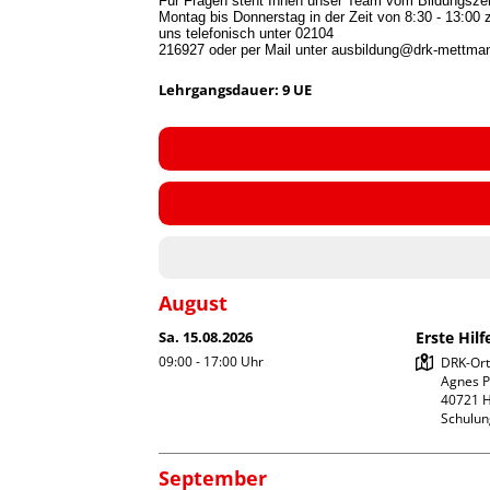
Für Fragen steht Ihnen unser Team vom Bildungsze
Montag bis Donnerstag in der Zeit von 8:30 - 13:00 z
uns telefonisch 
unter 02104

216927 oder per Mail unter ausbildung@drk-mettma
Lehrgangsdauer: 9 UE
August
Sa. 15.08.2026
Erste Hil
09:00 - 17:00
Uhr
DRK-Orts
Agnes Po
40721 H
Schulu
September