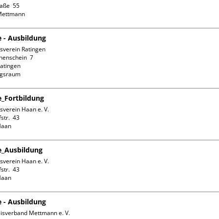
aße  55

e - Ausbildung
sverein Ratingen

enschein  7

atingen

ngsraum
fe_Fortbildung
verein Haan e. V.

tr.  43

fe_Ausbildung
verein Haan e. V.

tr.  43

e - Ausbildung
isverband Mettmann e. V.
