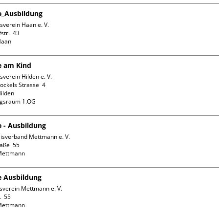
fe_Ausbildung
verein Haan e. V.

tr.  43

fe am Kind
verein Hilden e. V.

ckels Strasse  4

ilden

ngsraum 1.OG
e - Ausbildung
isverband Mettmann e. V.

aße  55

fe Ausbildung
sverein Mettmann e. V.

  55
