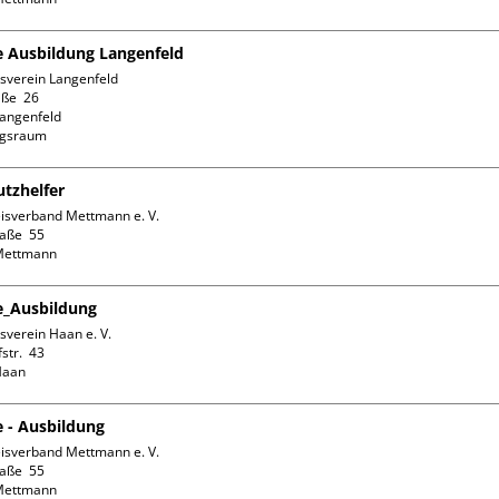
fe Ausbildung Langenfeld
sverein Langenfeld

ße  26

angenfeld

ngsraum
tzhelfer
isverband Mettmann e. V.

aße  55

fe_Ausbildung
verein Haan e. V.

tr.  43

e - Ausbildung
isverband Mettmann e. V.

aße  55
