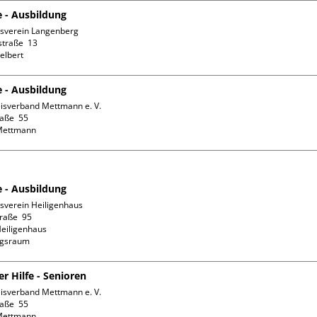
e - Ausbildung
sverein Langenberg

traße  13

e - Ausbildung
isverband Mettmann e. V.

aße  55

e - Ausbildung
sverein Heiligenhaus

aße  95

eiligenhaus

ngsraum
ter Hilfe - Senioren
isverband Mettmann e. V.

aße  55
