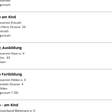
ülfrath

ngsraum
fe am Kind
sverein Erkrath

-Hertz Strasse  34

rkrath

ngsraum
fe_Ausbildung
verein Haan e. V.

tr.  43

e Fortbildung
verein Hilden e. V.

ckels Strasse  4

ilden

ngsraum 1.OG
e - am Kind
isverband Mettmann e. V.
