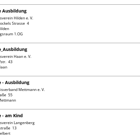
fe Ausbildung
verein Hilden e. V.

ckels Strasse  4

ilden

ngsraum 1.OG
fe_Ausbildung
verein Haan e. V.

tr.  43

e - Ausbildung
isverband Mettmann e. V.

aße  55

e - am Kind
sverein Langenberg

traße  13
