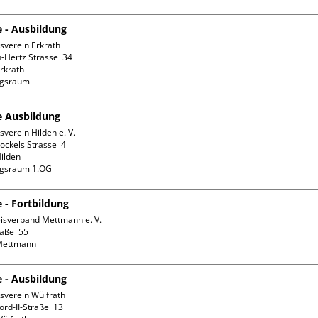
e - Ausbildung
sverein Erkrath

-Hertz Strasse  34

rkrath

ngsraum
fe Ausbildung
verein Hilden e. V.

ckels Strasse  4

ilden

ngsraum 1.OG
e - Fortbildung
isverband Mettmann e. V.

aße  55

e - Ausbildung
sverein Wülfrath

rd-II-Straße  13
