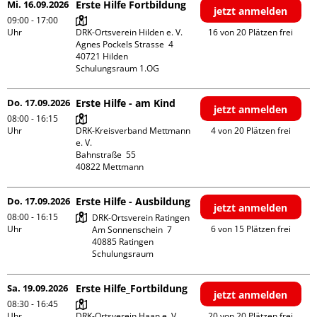
Mi. 16.09.2026
Erste Hilfe Fortbildung
jetzt anmelden
09:00 - 17:00
Uhr
DRK-Ortsverein Hilden e. V.

16 von 20 Plätzen frei
Agnes Pockels Strasse  4

40721 Hilden

Schulungsraum 1.OG
Do. 17.09.2026
Erste Hilfe - am Kind
jetzt anmelden
08:00 - 16:15
Uhr
DRK-Kreisverband Mettmann 
4 von 20 Plätzen frei
e. V.

Bahnstraße  55

Do. 17.09.2026
Erste Hilfe - Ausbildung
jetzt anmelden
08:00 - 16:15
DRK-Ortsverein Ratingen

Uhr
6 von 15 Plätzen frei
Am Sonnenschein  7

40885 Ratingen

Schulungsraum
Sa. 19.09.2026
Erste Hilfe_Fortbildung
jetzt anmelden
08:30 - 16:45
Uhr
DRK-Ortsverein Haan e. V.

20 von 20 Plätzen frei