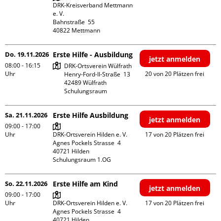
DRK-Kreisverband Mettmann 
e. V.

Bahnstraße  55

Do. 19.11.2026
Erste Hilfe - Ausbildung
jetzt anmelden
08:00 - 16:15
DRK-Ortsverein Wülfrath

Uhr
20 von 20 Plätzen frei
Henry-Ford-II-Straße  13

42489 Wülfrath

Schulungsraum
Sa. 21.11.2026
Erste Hilfe Ausbildung
jetzt anmelden
09:00 - 17:00
Uhr
DRK-Ortsverein Hilden e. V.

17 von 20 Plätzen frei
Agnes Pockels Strasse  4

40721 Hilden

Schulungsraum 1.OG
So. 22.11.2026
Erste Hilfe am Kind
jetzt anmelden
09:00 - 17:00
Uhr
DRK-Ortsverein Hilden e. V.

17 von 20 Plätzen frei
Agnes Pockels Strasse  4

40721 Hilden
