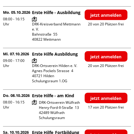
Mo. 05.10.2026
Erste Hilfe - Ausbildung
jetzt anmelden
08:00 - 16:15
Uhr
DRK-Kreisverband Mettmann 
20 von 20 Plätzen frei
e. V.

Bahnstraße  55

Mi. 07.10.2026
Erste Hilfe Ausbildung
jetzt anmelden
09:00 - 17:00
Uhr
DRK-Ortsverein Hilden e. V.

20 von 20 Plätzen frei
Agnes Pockels Strasse  4

40721 Hilden

Schulungsraum 1.OG
Do. 08.10.2026
Erste Hilfe - am Kind
jetzt anmelden
08:00 - 16:15
DRK-Ortsverein Wülfrath

Uhr
17 von 20 Plätzen frei
Henry-Ford-II-Straße  13

42489 Wülfrath

Schulungsraum
Sa. 10.10.2026
Erste Hilfe_Fortbildung