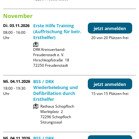
November
Di. 03.11.2026
Erste Hilfe Training
jetzt anmelden
(Auffrischung für betr.
08:00 - 16:00
Ersthelfer)
Uhr
20 von 20 Plätzen frei
DRK Kreisverband-
Freudenstadt e. V. 

Hirschkopfstraße  18

Mi. 04.11.2026
BSS / DRK
jetzt anmelden
Wiederbelebung und
18:00 - 19:30
Defibrillation durch
Uhr
15 von 15 Plätzen frei
Ersthelfer
Rathaus Schopfloch

Marktplatz  2

72296 Schopfloch

Sitzungssaal
Mi. 04.11.2026
BSS / DRK