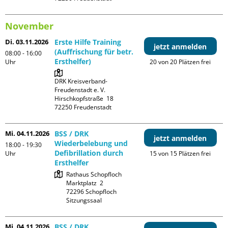
November
Di. 03.11.2026
Erste Hilfe Training
jetzt anmelden
(Auffrischung für betr.
08:00 - 16:00
Ersthelfer)
Uhr
20 von 20 Plätzen frei
DRK Kreisverband-
Freudenstadt e. V. 

Hirschkopfstraße  18

Mi. 04.11.2026
BSS / DRK
jetzt anmelden
Wiederbelebung und
18:00 - 19:30
Defibrillation durch
Uhr
15 von 15 Plätzen frei
Ersthelfer
Rathaus Schopfloch

Marktplatz  2

72296 Schopfloch

Sitzungssaal
Mi. 04.11.2026
BSS / DRK