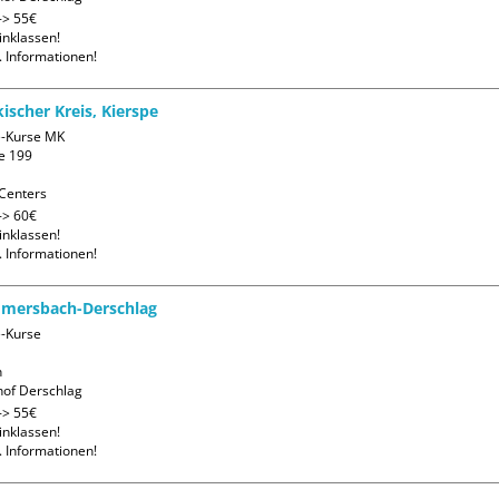
> 55€ 

nklassen! 

. Informationen!
kischer Kreis, Kierspe
e-Kurse MK

e 199

Centers
> 60€ 

nklassen! 

. Informationen!
mmersbach-Derschlag
-Kurse



of Derschlag
> 55€ 

nklassen! 

. Informationen!