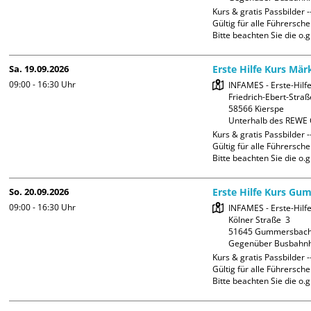
Kurs & gratis Passbilder --
Gültig für alle Führerschei
Bitte beachten Sie die o.g
Sa. 19.09.2026
Erste Hilfe Kurs Mär
09:00 - 16:30
Uhr
INFAMES - Erste-Hilf
Friedrich-Ebert-Straß
58566 Kierspe

Unterhalb des REWE 
Kurs & gratis Passbilder --
Gültig für alle Führerschei
Bitte beachten Sie die o.g
So. 20.09.2026
Erste Hilfe Kurs Gu
09:00 - 16:30
Uhr
INFAMES - Erste-Hilfe
Kölner Straße  3

51645 Gummersbach
Gegenüber Busbahnh
Kurs & gratis Passbilder --
Gültig für alle Führerschei
Bitte beachten Sie die o.g