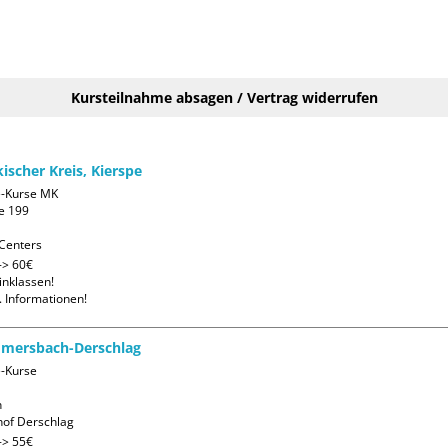
Kursteilnahme absagen / Vertrag widerrufen
kischer Kreis, Kierspe
e-Kurse MK

e 199

Centers
> 60€ 

nklassen! 

. Informationen!
mmersbach-Derschlag
-Kurse



of Derschlag
> 55€ 
