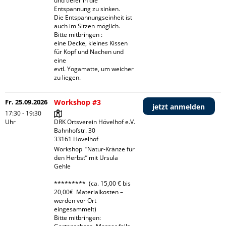
und tiefer in die 
Entspannung zu sinken.

Die Entspannungseinheit ist 
auch im Sitzen möglich.

Bitte mitbringen :

eine Decke, kleines Kissen 
für Kopf und Nachen und 
eine  

evtl. Yogamatte, um weicher 
zu liegen.
Fr. 25.09.2026
Workshop #3
jetzt anmelden
17:30 - 19:30
Uhr
DRK Ortsverein Hövelhof e.V.

Bahnhofstr. 30

Workshop  “Natur-Kränze für 
den Herbst” mit Ursula 
Gehle

*********  (ca. 15,00 € bis 
20,00€  Materialkosten – 
werden vor Ort 
eingesammelt)

Bitte mitbringen: 