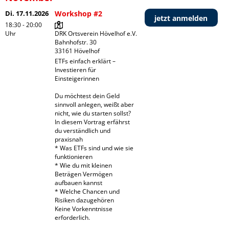
Di. 17.11.2026
Workshop #2
jetzt anmelden
18:30 - 20:00
Uhr
DRK Ortsverein Hövelhof e.V.

Bahnhofstr. 30

ETFs einfach erklärt – 
Investieren für 
Einsteigerinnen

Du möchtest dein Geld 
sinnvoll anlegen, weißt aber 
nicht, wie du starten sollst?

In diesem Vortrag erfährst 
du verständlich und 
praxisnah

* Was ETFs sind und wie sie 
funktionieren

* Wie du mit kleinen 
Beträgen Vermögen 
aufbauen kannst

* Welche Chancen und 
Risiken dazugehören

Keine Vorkenntnisse 
erforderlich.
