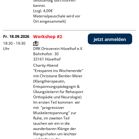
selbständig durchführen 
kannst.

(zzgl. 4,00€ 
Materialpauschale wird vor 
Ort eingesammelt)
Fr. 18.09.2026
Workshop #2
jetzt anmelden
18:30 - 19:30
Uhr
DRK Ortsverein Hövelhof e.V.

Bahnhofstr. 30

Charity-Abend

"Entspannt ins Wochenende"

mit Christiane Bentler-Meier

(Klangtherapeutin, 
Entspannungspädagogin & 
Übungsleiterin für Rehasport 
Orthopädie und Neurologie)

Im ersten Teil kommen  wir 
mit  "progressiver 
Muskelentspannung" zur 
Ruhe, im zweiten Teil 
tauchen wir ein in die 
wunderbaren Klänge der 
Klangschalen um leichter 