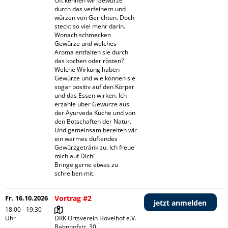
Oft kennen wir Gewürze 
durch das verfeinern und 
würzen von Gerichten. Doch 
steckt so viel mehr darin. 

Wonach schmecken 
Gewürze und welches 
Aroma entfalten sie durch 
das kochen oder rösten? 
Welche Wirkung haben 
Gewürze und wie können sie 
sogar positiv auf den Körper 
und das Essen wirken. Ich 
erzähle über Gewürze aus 
der Ayurveda Küche und von 
den Botschaften der Natur. 
Und gemeinsam bereiten wir 
ein warmes duftendes 
Gewürzgetränk zu. Ich freue 
mich auf Dich! 

Bringe gerne etwas zu 
schreiben mit.
Fr. 16.10.2026
Vortrag #2
jetzt anmelden
18:00 - 19:30
Uhr
DRK Ortsverein Hövelhof e.V.

Bahnhofstr. 30
