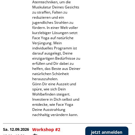
Atemtechniken, um die 
Muskulatur Deines Gesichts 
zu straffen, Falten zu 
reduzieren und ein 
jugendliches Strahlen zu 
fördern. In einer Welt voller 
kurzlebiger Lösungen setzt 
Face Yoga auf natürliche 
Verjüngung. Mein 
individuelles Programm ist 
darauf ausgelegt, Deine 
einzigartigen Bedürfnisse zu 
erfüllen und Dir dabei zu 
helfen, das Beste aus Deiner 
natürlichen Schönheit 
herauszuholen.

Gönn Dir eine Auszeit und 
spüre, wie sich Dein 
Wohlbefinden steigert. 
Investiere in Dich selbst und 
entdecke, wie Face Yoga 
Deine Ausstrahlung 
nachhaltig verändern kann.
Sa. 12.09.2026
Workshop #2
jetzt anmelden