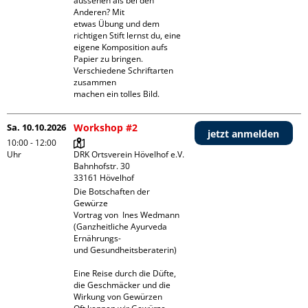
aussehen als bei den 
Anderen? Mit 

etwas Übung und dem 
richtigen Stift lernst du, eine 
eigene Komposition aufs 
Papier zu bringen. 

Verschiedene Schriftarten 
zusammen 

machen ein tolles Bild.
Sa. 10.10.2026
Workshop #2
jetzt anmelden
10:00 - 12:00
Uhr
DRK Ortsverein Hövelhof e.V.

Bahnhofstr. 30

Die Botschaften der 
Gewürze

Vortrag von  Ines Wedmann 
(Ganzheitliche Ayurveda 
Ernährungs-

und Gesundheitsberaterin)	  

Eine Reise durch die Düfte, 
die Geschmäcker und die 
Wirkung von Gewürzen  
