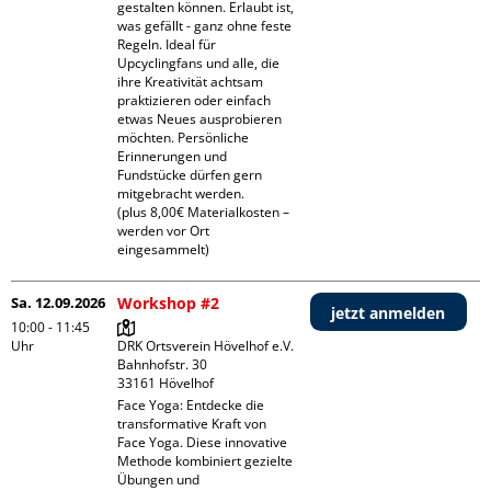
gestalten können. Erlaubt ist, 
was gefällt - ganz ohne feste 
Regeln. Ideal für 
Upcyclingfans und alle, die 
ihre Kreativität achtsam 
praktizieren oder einfach 
etwas Neues ausprobieren 
möchten. Persönliche 
Erinnerungen und 
Fundstücke dürfen gern 
mitgebracht werden.

(plus 8,00€ Materialkosten – 
werden vor Ort 
eingesammelt)
Sa. 12.09.2026
Workshop #2
jetzt anmelden
10:00 - 11:45
Uhr
DRK Ortsverein Hövelhof e.V.

Bahnhofstr. 30

Face Yoga: Entdecke die 
transformative Kraft von 
Face Yoga. Diese innovative 
Methode kombiniert gezielte 
Übungen und 