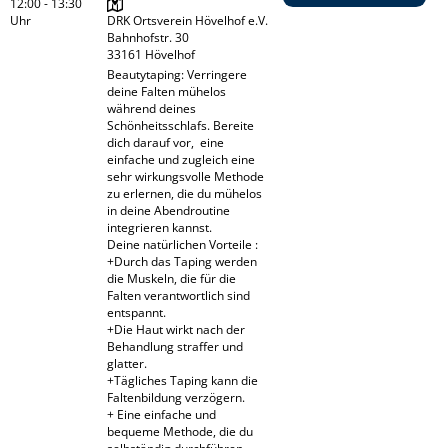
12:00 - 13:30
Uhr
DRK Ortsverein Hövelhof e.V.

Bahnhofstr. 30

Beautytaping: Verringere 
deine Falten mühelos 
während deines 
Schönheitsschlafs. Bereite 
dich darauf vor,  eine 
einfache und zugleich eine 
sehr wirkungsvolle Methode 
zu erlernen, die du mühelos 
in deine Abendroutine 
integrieren kannst.

Deine natürlichen Vorteile :

+Durch das Taping werden 
die Muskeln, die für die 
Falten verantwortlich sind 
entspannt.

+Die Haut wirkt nach der 
Behandlung straffer und 
glatter.

+Tägliches Taping kann die 
Faltenbildung verzögern.

+ Eine einfache und 
bequeme Methode, die du 