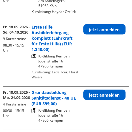
Uhr
Am Kabellager 9

Kursleitung:
Haydar Öztürk
Fr. 18.09.2026 -
Erste Hilfe
jetzt anmelden
So. 04.10.2026
Ausbilderlehrgang
komplett (Lehrkraft
9 Kurstermine
für Erste Hilfe) (EUR
08:30 - 15:15
1.348,00)
Uhr
IC-Bildung Kempen

Judenstraße 16

Kursleitung:
Erdal Icer, Horst
Weien
Fr. 18.09.2026 -
Grundausbildung
jetzt anmelden
Mo. 21.09.2026
Sanitätsdienst - 48 UE
(EUR 599,00)
4 Kurstermine
IC-Bildung Kempen

08:30 - 15:15
Judenstraße 16

Uhr