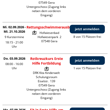
07549 Gera

Untergeschoss (Zugang links 
neben dem vorderen 
Eingang)
Mi. 02.09.2026 -
Rettungsschwimmerausbildung
jetzt anmelden
Mi. 21.10.2026
Hofwiesenbad

8 von 15 Plätzen frei
9 Kurstermine
Hofwiesenpark  2

18:15 - 21:00
Uhr
Do. 03.09.2026
Rotkreuzkurs Erste
jetzt anmelden
Hilfe Fortbildung
08:00 - 16:00
Uhr
1 von 15 Plätzen frei
DRK Kita Kinderwelt 
Schulungsraum

Eiselstr.  139

07549 Gera

Untergeschoss (Zugang links 
neben dem vorderen 
Eingang)
Mo. 07.09.2026
Fit in Erste Hilfe am