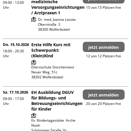
medizinische
09:00 - 13:00
Versorgungseinrichtungen
Uhr
15 von 15 Plätzen frei
/ Arztpraxen 1
Dr. med. Joanna Lasota

Okerstraße  3

Do. 15.10.2026
Erste Hilfe Kurs mit
jetzt anmelden
Schwerpunkt:
18:00 - 20:30
(Klein)Kind
Uhr
12 von 12 Plätzen frei
Elternschule Storchennest

Neuer Weg  51c

Sa. 17.10.2026
EH Ausbildung DGUV
jetzt anmelden
für Bildungs- und
09:00 - 17:00
Betreuungseinrichtungen
Uhr
20 von 20 Plätzen frei
für Kinder
Ev. Kindertagestätte  Arche 
Noah

Schöninger Straße 1b
