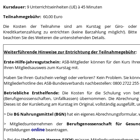
Kursdauer:
9 Unterrichtseinheiten (UE) à 45 Minuten
Teilnahmegebühr:
60,00 Euro
Die Kosten der Teilnahme sind am Kurstag per Giro- oder
Kreditkartenzahlung zu entrichten (keine Barzahlung möglich!). Bitte
beachten Sie des Weiteren die untenstehenden Details.
Weiterführende Hinweise zur Entrichtung der Teilnahmegebühr
:
Erste-Hilfe-Jahresgutschein:
ASB-Mitglieder können für den Kurs Ihr
Ihren Mitgliedsausweis zum Kurstag mit.
Haben Sie Ihren Gutschein verlegt oder verloren? Kein Problem. Sie könn
Mitgliederhotline des ASB-Bundesverbands nachbestellen: 0800 2722 255 
Betriebliche Ersthelfende:
Die Kosten für die Schulung von betr
(Berufsgenossenschaften, Unfallkassen) übernommen. Die Abrechnung er
Dieses ist der Kursleitung am Kurstag im Original, vollständig ausgefüllt
> Die
BG Nahrungsmittel (BGN)
hat ein eigenes Abrechnungsformular, 
> Mitgliedsunternehmen der
Berufsgenossenschaft für Gesun
online
Fortbildungen
beantragen.
> Bei der
Unfallkasse Hessen (UKH)
müssen Mitgliedsunternehmen im 