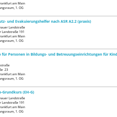
rankfurt am Main

ungsraum, 1. OG
tz- und Evakuierungshelfer nach ASR A2.2 (praxis)
auer Landstraße

 Landstraße 191

rankfurt am Main

ungsraum, 1. OG
fe für Personen in Bildungs- und Betreuungseinrichtungen für Kin
straße

ße  23

rankfurt am Main

ungsraum, 1. OG
fe-Grundkurs (EH-G)
auer Landstraße

 Landstraße 191

rankfurt am Main

ungsraum, 1. OG