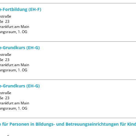
e-Fortbildung (EH-F)
straße

ße  23

rankfurt am Main

ungsraum, 1. OG
fe-Grundkurs (EH-G)
straße

ße  23

rankfurt am Main

ungsraum, 1. OG
fe-Grundkurs (EH-G)
straße

ße  23

rankfurt am Main

ungsraum, 1. OG
fe für Personen in Bildungs- und Betreuungseinrichtungen für Kin