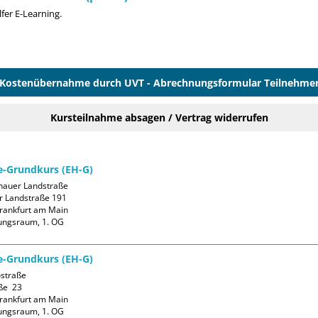
fer E-Learning.
Kostenübernahme durch UVT - Abrechnungsformular Teilnehme
Kursteilnahme absagen / Vertrag widerrufen
fe-Grundkurs (EH-G)
auer Landstraße

 Landstraße 191

rankfurt am Main

ungsraum, 1. OG
fe-Grundkurs (EH-G)
straße

ße  23

rankfurt am Main

ungsraum, 1. OG