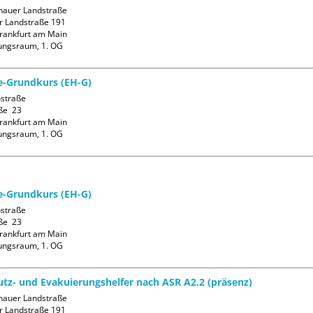
auer Landstraße

 Landstraße 191

rankfurt am Main

ungsraum, 1. OG
fe-Grundkurs (EH-G)
straße

ße  23

rankfurt am Main

ungsraum, 1. OG
fe-Grundkurs (EH-G)
straße

ße  23

rankfurt am Main

ungsraum, 1. OG
tz- und Evakuierungshelfer nach ASR A2.2 (präsenz)
auer Landstraße

 Landstraße 191
