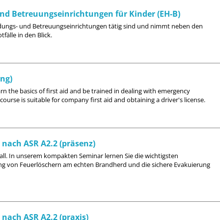
 und Betreuungseinrichtungen für Kinder (EH-B)
 Bildungs- und Betreuungseinrichtungen tätig sind und nimmt neben den
älle in den Blick.
ing)
earn the basics of first aid and be trained in dealing with emergency
ourse is suitable for company first aid and obtaining a driver's license.
 nach ASR A2.2 (präsenz)
ll. In unserem kompakten Seminar lernen Sie die wichtigsten
 von Feuerlöschern am echten Brandherd und die sichere Evakuierung
nach ASR A2.2 (praxis)