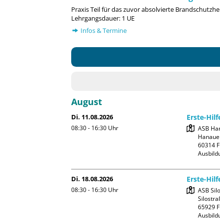
Praxis Teil für das zuvor absolvierte Brandschutzhel
Lehrgangsdauer: 1 UE
Infos & Termine
August
Di. 11.08.2026
Erste-Hil
08:30 - 16:30
Uhr
ASB Han
Hanauer
60314 F
Ausbild
Di. 18.08.2026
Erste-Hil
08:30 - 16:30
Uhr
ASB Silo
Silostra
65929 F
Ausbild