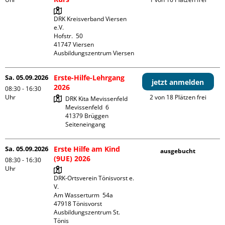
DRK Kreisverband Viersen 
e.V.

Hofstr.  50

41747 Viersen

Ausbildungszentrum Viersen
Sa. 05.09.2026
Erste-Hilfe-Lehrgang
jetzt anmelden
2026
08:30 - 16:30
Uhr
2 von 18 Plätzen frei
DRK Kita Mevissenfeld

Mevissenfeld  6

41379 Brüggen

Seiteneingang
Sa. 05.09.2026
Erste Hilfe am Kind
ausgebucht
(9UE) 2026
08:30 - 16:30
Uhr
DRK-Ortsverein Tönisvorst e. 
V.

Am Wasserturm  54a

47918 Tönisvorst

Ausbildungszentrum St. 
Tönis