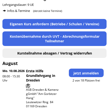
Lehrgangsdauer: 9 UE
Infos & Termine
(derzeit keine Termine)
Eigenen Kurs anfordern (Betriebe / Schulen / Vereine)
Kostenübernahme durch UVT - Abrechnungsformular
Teilnehmer
Kursteilnahme absagen / Vertrag widerrufen
August
Mo. 10.08.2026
Erste Hilfe
jetzt anmelden
Grundlehrgang in
08:00 - 15:30
Dresden
Uhr
2 von 18 Plätzen frei
ASB Dresden & Kamenz 
gGmbH "Am Gorbitzer 
Hang"

Leutewitzer Ring  84
