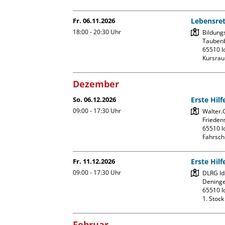
Fr. 06.11.2026
Lebensre
18:00 - 20:30
Uhr
Bildung
Taubenb
65510 Id
Kursrau
Dezember
So. 06.12.2026
Erste Hil
09:00 - 17:30
Uhr
Walter.
Friedens
65510 Id
Fahrsch
Fr. 11.12.2026
Erste Hil
09:00 - 17:30
Uhr
DLRG Ids
Deninge
65510 Id
1. Stoc
Februar