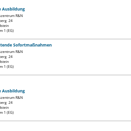
fe Ausbildung
szentrum R&N

erg  24

stein

m 1 (EG)
ttende Sofortmaßnahmen
szentrum R&N

erg  24

stein

m 1 (EG)
fe Ausbildung
szentrum R&N

erg  24

stein

m 1 (EG)