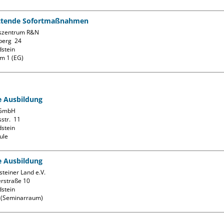
ttende Sofortmaßnahmen
szentrum R&N

erg  24

stein

m 1 (EG)
fe Ausbildung
GmbH

str.  11

stein

ule
fe Ausbildung
teiner Land e.V.

rstraße 10

stein

k (Seminarraum)