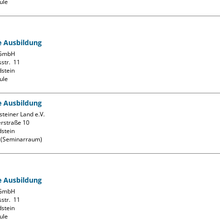
ule
fe Ausbildung
GmbH

str.  11

stein

ule
fe Ausbildung
teiner Land e.V.

rstraße 10

stein

k (Seminarraum)
fe Ausbildung
GmbH

str.  11

stein

ule