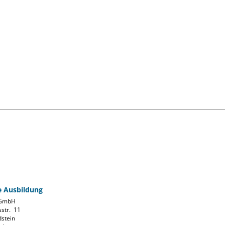
fe Ausbildung
GmbH

str.  11

stein
