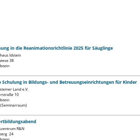
ung in die Reanimationsrichtlinie 2025 für Säuglinge
aus Idstein

iese 38

fe Schulung in Bildungs- und Betreuungseinrichtungen für Kinder
teiner Land e.V.

rstraße 10

stein

k (Seminarraum)
ortbildungsabend
szentrum R&N

erg  24

stein
