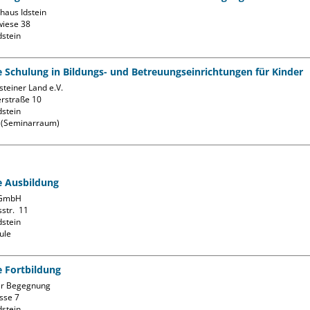
aus Idstein

iese 38

fe Schulung in Bildungs- und Betreuungseinrichtungen für Kinder
teiner Land e.V.

rstraße 10

stein

k (Seminarraum)
fe Ausbildung
GmbH

str.  11

stein

ule
e Fortbildung
r Begegnung

se 7

stein
