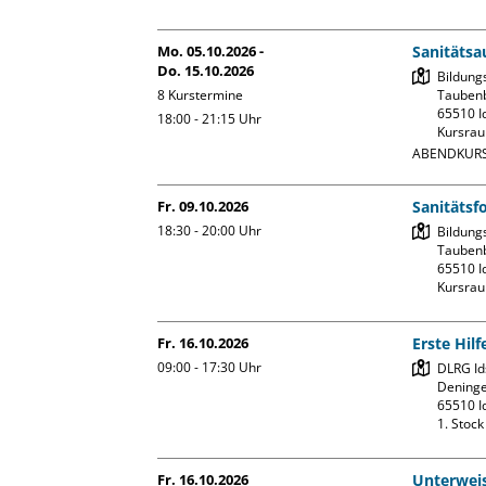
Mo. 05.10.2026 -
Sanitätsa
Do. 15.10.2026
Bildung
8 Kurstermine
Taubenb
65510 Id
18:00 - 21:15
Uhr
Kursrau
ABENDKURS
Fr. 09.10.2026
Sanitätsf
18:30 - 20:00
Uhr
Bildung
Taubenb
65510 Id
Kursrau
Fr. 16.10.2026
Erste Hil
09:00 - 17:30
Uhr
DLRG Ids
Deninge
65510 Id
1. Stoc
Fr. 16.10.2026
Unterweis