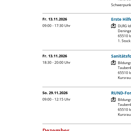
Schwerpunkt:
Fr. 13.11.2026
Erste Hil
09:00 - 17:30
Uhr
DLRG Ids
Deninge
65510 Id
1. Stoc
Fr. 13.11.2026
Sanitätsf
18:30 - 20:00
Uhr
Bildung
Taubenb
65510 Id
Kursrau
So. 29.11.2026
RUND-For
09:00 - 12:15
Uhr
Bildung
Taubenb
65510 Id
Kursrau
Dezember