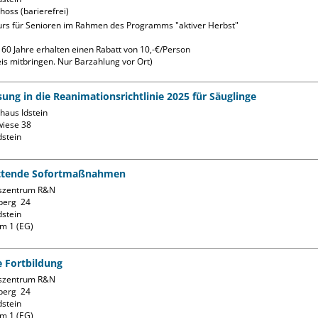
hoss (barierefrei)
Kurs für Senioren im Rahmen des Programms "aktiver Herbst"

60 Jahre erhalten einen Rabatt von 10,-€/Person

is mitbringen. Nur Barzahlung vor Ort)
ung in die Reanimationsrichtlinie 2025 für Säuglinge
aus Idstein

iese 38

ttende Sofortmaßnahmen
szentrum R&N

erg  24

stein

m 1 (EG)
e Fortbildung
szentrum R&N

erg  24

stein

m 1 (EG)