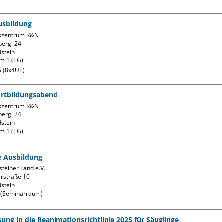
usbildung
szentrum R&N

erg  24

stein

m 1 (EG)
 (8x4UE)
ortbildungsabend
szentrum R&N

erg  24

stein

m 1 (EG)
fe Ausbildung
teiner Land e.V.

rstraße 10

stein

k (Seminarraum)
ung in die Reanimationsrichtlinie 2025 für Säuglinge