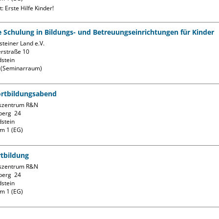
 Erste Hilfe Kinder!
fe Schulung in Bildungs- und Betreuungseinrichtungen für Kinder
teiner Land e.V.

rstraße 10

stein

k (Seminarraum)
ortbildungsabend
szentrum R&N

erg  24

stein

m 1 (EG)
tbildung
szentrum R&N

erg  24

stein

m 1 (EG)