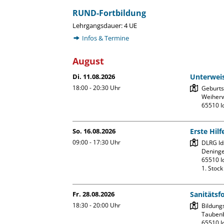
RUND-Fortbildung
Lehrgangsdauer: 4 UE
Infos & Termine
August
Di. 11.08.2026
Unterweis
18:00 - 20:30
Uhr
Geburtsh
Weiherw
So. 16.08.2026
Erste Hil
09:00 - 17:30
Uhr
DLRG Ids
Deninge
65510 Id
1. Stoc
Fr. 28.08.2026
Sanitätsf
18:30 - 20:00
Uhr
Bildung
Taubenb
65510 Id