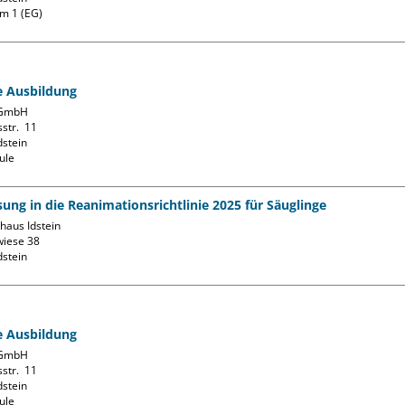
m 1 (EG)
fe Ausbildung
GmbH

str.  11

stein

ule
ung in die Reanimationsrichtlinie 2025 für Säuglinge
aus Idstein

iese 38

fe Ausbildung
GmbH

str.  11

stein

ule