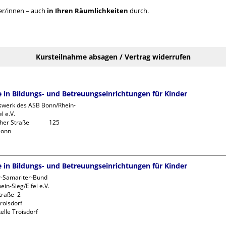
er/innen – auch
in Ihren Räumlichkeiten
durch.
Kursteilnahme absagen / Vertrag widerrufen
fe in Bildungs- und Betreuungseinrichtungen für Kinder
swerk des ASB Bonn/Rhein-
l e.V.

r Straße             125

fe in Bildungs- und Betreuungseinrichtungen für Kinder
r-Samariter-Bund 
in-Sieg/Eifel e.V. 

raße  2

oisdorf

elle Troisdorf