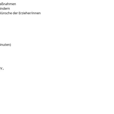
tmaßnahmen
Kindern
ünsche der Erzieher/innen
Minuten)
V.,